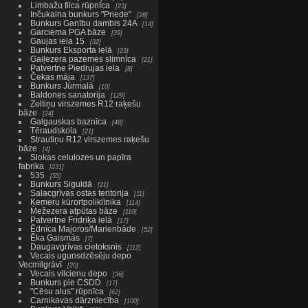
Limbažu filca rūpnīca
23
Inčukalna bunkurs "Priede"
28
Bunkurs Ganību dambis 24A
14
Garciema PGA bāze
39
Gaujas iela 15
32
Bunkurs Eksporta ielā
23
Gaiļezera pazemes slimnīca
21
Patvertne Piedrujas iela
8
Čekas māja
137
Bunkurs Jūrmalā
10
Baldones sanatorija
129
Zeltiņu virszemes R12 raķešu
bāze
24
Galgauskas baznīca
48
Tēraudskola
21
Strautiņu R12 virszemes raķešu
bāze
4
Slokas celulozes un papīra
fabrika
231
535
55
Bunkurs Siguldā
21
Salacgrīvas ostas teritorija
11
Ķemeru kūrortpoliklīnika
114
Mežezera atpūtas bāze
110
Patvertne Fridriķa ielā
17
Ēdnīca Majoros/Marienbāde
52
Ēka Gaismās
7
Daugavgrīvas cietoksnis
112
Vecais ugunsdzēsēju depo
Vecmilgrāvī
20
Vecais vilcienu depo
36
Bunkurs pie CSDD
17
"Cēsu alus" rūpnīca
62
Carnikavas dārzniecība
100