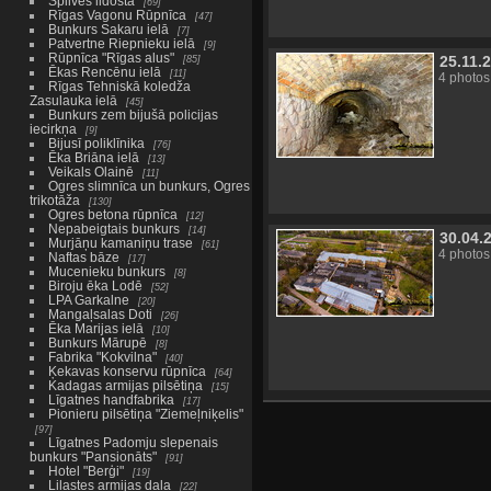
Spilves lidosta
69
Rīgas Vagonu Rūpnīca
47
Bunkurs Sakaru ielā
7
Patvertne Riepnieku ielā
9
Rūpnīca "Rīgas alus"
25.11.
85
Ēkas Rencēnu ielā
11
4 photos
Rīgas Tehniskā koledža
Zasulauka ielā
45
Bunkurs zem bijušā policijas
iecirkņa
9
Bijusī poliklīnika
76
Ēka Briāna ielā
13
Veikals Olainē
11
Ogres slimnīca un bunkurs, Ogres
trikotāža
130
Ogres betona rūpnīca
12
Nepabeigtais bunkurs
14
30.04.
Murjāņu kamaniņu trase
61
4 photos
Naftas bāze
17
Mucenieku bunkurs
8
Biroju ēka Lodē
52
LPA Garkalne
20
Mangaļsalas Doti
26
Ēka Marijas ielā
10
Bunkurs Mārupē
8
Fabrika "Kokvilna"
40
Ķekavas konservu rūpnīca
64
Kadagas armijas pilsētiņa
15
Līgatnes handfabrika
17
Pionieru pilsētiņa "Ziemeļniķelis"
97
Līgatnes Padomju slepenais
bunkurs "Pansionāts"
91
Hotel "Berģi"
19
Lilastes armijas daļa
22