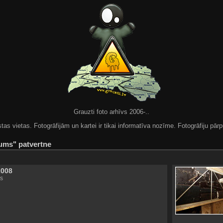
Grauzti foto arhīvs 2006-..
 vietas. Fotogrāfijām un kartei ir tikai informatīva nozīme. Fotogrāfiju pārpu
ums" patvertne
2008
s