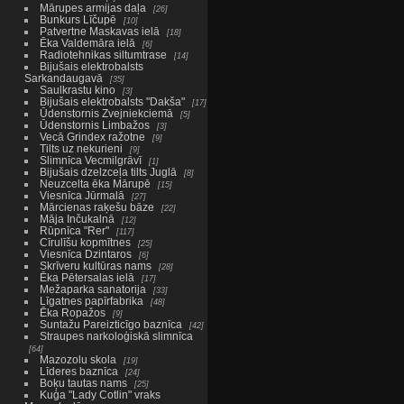
Mārupes armijas daļa
26
Bunkurs Līčupē
10
Patvertne Maskavas ielā
18
Ēka Valdemāra ielā
6
Radiotehnikas siltumtrase
14
Bijušais elektrobalsts
Sarkandaugavā
35
Saulkrastu kino
3
Bijušais elektrobalsts "Dakša"
17
Ūdenstornis Zvejniekciemā
5
Ūdenstornis Limbažos
3
Vecā Grindex ražotne
9
Tilts uz nekurieni
9
Slimnīca Vecmilgrāvī
1
Bijušais dzelzceļa tilts Juglā
8
Neuzcelta ēka Mārupē
15
Viesnīca Jūrmalā
27
Mārcienas raķešu bāze
22
Māja Inčukalnā
12
Rūpnīca "Rer"
117
Cīrulīšu kopmītnes
25
Viesnīca Dzintaros
6
Skrīveru kultūras nams
28
Ēka Pētersalas ielā
17
Mežaparka sanatorija
33
Līgatnes papīrfabrika
48
Ēka Ropažos
9
Suntažu Pareizticīgo baznīca
42
Straupes narkoloģiskā slimnīca
64
Mazozolu skola
19
Līderes baznīca
24
Boķu tautas nams
25
Kuģa "Lady Cotlin" vraks