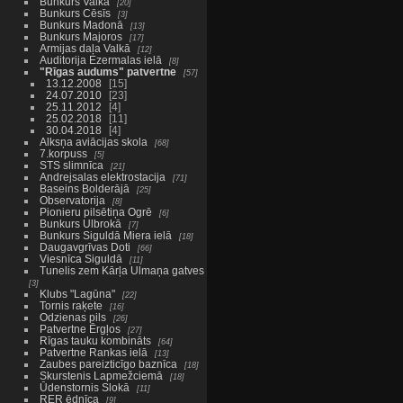
Bunkurs Valkā
20
Bunkurs Cēsīs
3
Bunkurs Madonā
13
Bunkurs Majoros
17
Armijas daļa Valkā
12
Auditorija Ezermalas ielā
8
"Rīgas audums" patvertne
57
13.12.2008
15
24.07.2010
23
25.11.2012
4
25.02.2018
11
30.04.2018
4
Alksņa aviācijas skola
68
7.korpuss
5
STS slimnīca
21
Andrejsalas elektrostacija
71
Baseins Bolderājā
25
Observatorija
8
Pionieru pilsētiņa Ogrē
6
Bunkurs Ulbrokā
7
Bunkurs Siguldā Miera ielā
18
Daugavgrīvas Doti
66
Viesnīca Siguldā
11
Tunelis zem Kārļa Ulmaņa gatves
3
Klubs "Lagūna"
22
Tornis raķete
16
Odzienas pils
26
Patvertne Ērgļos
27
Rīgas tauku kombināts
64
Patvertne Rankas ielā
13
Zaubes pareizticīgo baznīca
18
Skurstenis Lapmežciemā
18
Ūdenstornis Slokā
11
RER ēdnīca
9