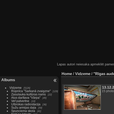
Lapas autori neiesaka apmeklēt pamestas
Home
/
Vidzeme
/
"Rīgas aud
Albums
13.12.
Vidzeme
5126
Rūpnīca "Sarkanā zvaigzne"
15 photo
129
Zasulauka kultūras nams
22
Alus darītava "Vārpa"
45
Vef patvertne
10
Ulbrokas radiostacija
36
Sužu armijas daļa
59
Spuņciema skola
41