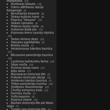
Mangaļsalā
14
Rumbulas lidlauks
19
Ūdens attīrīšanas stacija
Ķengaragā
6
Benzīntanks Ķeipenē
8
Slokas kultūras nams
4
Rūpnīca "Straume"
16
Veikals Upmalās
9
Plāteres tautas nams
9
Gulbenes Baltā pils
19
Kupravas drenu cauruļu rūpnīca
54
Sedas vilcienu depo
29
Staiceles papīrfabrika
6
Brekšu muiža
7
Veckalsnavas luterāņu baznīca
37
Bērzaunes pareizticīgo baznīca
19
Lazdonas kažokzvēru ferma
33
Sējas muiža
10
Ārciema tautas nams
27
Ipiķu skola
17
Mazsalacas dzelzceļa tilts
6
Puikules dzelzceļa stacija
11
Vestienas luterāņu baznīca
7
Tolkas pareizticīgo baznīca
24
Smiltenes Stounehenge
10
Cīrulīšu kamaniņu trase
11
Nurmižu muiža
7
Vulfa kapenes
4
Rūpnīca Olainē
33
Bijušais dzelzceļa tilts pār Mazo
Juglu
7
Tunelis zem dzelzceļa tilta
6