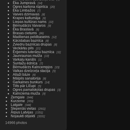
Ēka Jumpravā
14
Ogres kartona rūpnīca
20
Ēka Limbažos
7
Vaives dzirnavas
8
Krapes katlumāja
6
Liepas kultūras nams
22
Bērnudārzs Vaivaros
9
Ēka Braslavā
6
Brasas cietums
86
Madlienas peldbaseins
12
Kārzdabas baznīca
8
Zviedru baznīcas drupas
8
Veckārķu pils
21
Ērģemes luterāņu baznīca
11
Jaunraunas muiža
13
Varkaļu kanāls
1
Suntažu ēdnīca
7
Bērnudārzs Kalncempjos
15
Valkas dzelzceļa stacija
5
Allaži bāze
6
Mālpils sanatorija
8
Garkalnes bunkurs
14
Tilts pār Līčupi
5
Ogres pamatskolas drupas
3
Kalnciema muiža
9
Zemgale
944
Kurzeme
959
Latgale
344
Slepenās vietas
2911
Ārpus Latvijas
1351
Nojaukti objekti
3331
14966 photos