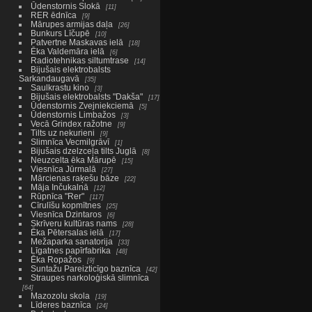
Ūdenstornis Slokā
11
RER ēdnīca
9
Mārupes armijas daļa
26
Bunkurs Līčupē
10
Patvertne Maskavas ielā
18
Ēka Valdemāra ielā
6
Radiotehnikas siltumtrase
14
Bijušais elektrobalsts
Sarkandaugavā
35
Saulkrastu kino
3
Bijušais elektrobalsts "Dakša"
17
Ūdenstornis Zvejniekciemā
5
Ūdenstornis Limbažos
3
Vecā Grindex ražotne
9
Tilts uz nekurieni
9
Slimnīca Vecmilgrāvī
1
Bijušais dzelzceļa tilts Juglā
8
Neuzcelta ēka Mārupē
15
Viesnīca Jūrmalā
27
Mārcienas raķešu bāze
22
Māja Inčukalnā
12
Rūpnīca "Rer"
117
Cīrulīšu kopmītnes
25
Viesnīca Dzintaros
6
Skrīveru kultūras nams
28
Ēka Pētersalas ielā
17
Mežaparka sanatorija
33
Līgatnes papīrfabrika
48
Ēka Ropažos
9
Suntažu Pareizticīgo baznīca
42
Straupes narkoloģiskā slimnīca
64
Mazozolu skola
19
Līderes baznīca
24