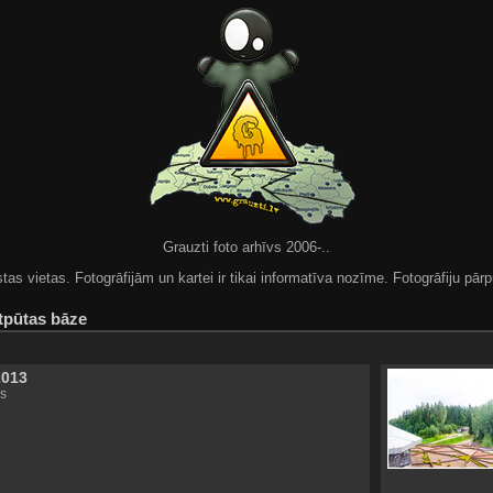
Grauzti foto arhīvs 2006-..
 vietas. Fotogrāfijām un kartei ir tikai informatīva nozīme. Fotogrāfiju pārpu
tpūtas bāze
2013
s