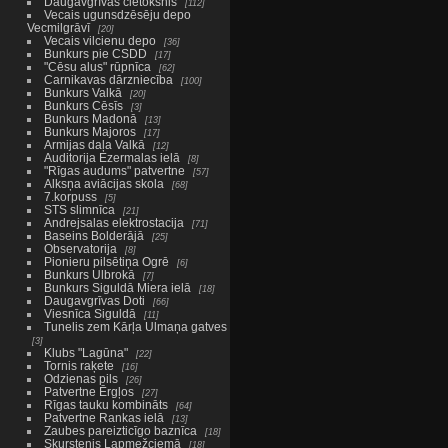
Daugavgrīvas cietoksnis
112
Vecais ugunsdzēsēju depo
Vecmilgrāvī
20
Vecais vilcienu depo
36
Bunkurs pie CSDD
17
"Cēsu alus" rūpnīca
62
Carnikavas dārzniecība
100
Bunkurs Valkā
20
Bunkurs Cēsīs
3
Bunkurs Madonā
13
Bunkurs Majoros
17
Armijas daļa Valkā
12
Auditorija Ezermalas ielā
8
"Rīgas audums" patvertne
57
Alksņa aviācijas skola
68
7.korpuss
5
STS slimnīca
21
Andrejsalas elektrostacija
71
Baseins Bolderājā
25
Observatorija
8
Pionieru pilsētiņa Ogrē
6
Bunkurs Ulbrokā
7
Bunkurs Siguldā Miera ielā
18
Daugavgrīvas Doti
66
Viesnīca Siguldā
11
Tunelis zem Kārļa Ulmaņa gatves
3
Klubs "Lagūna"
22
Tornis raķete
16
Odzienas pils
26
Patvertne Ērgļos
27
Rīgas tauku kombināts
64
Patvertne Rankas ielā
13
Zaubes pareizticīgo baznīca
18
Skurstenis Lapmežciemā
18