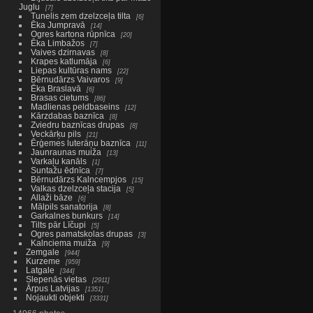
Juglu
7
Tunelis zem dzelzceļa tilta
6
Ēka Jumpravā
14
Ogres kartona rūpnīca
20
Ēka Limbažos
7
Vaives dzirnavas
8
Krapes katlumāja
6
Liepas kultūras nams
22
Bērnudārzs Vaivaros
9
Ēka Braslavā
6
Brasas cietums
86
Madlienas peldbaseins
12
Kārzdabas baznīca
8
Zviedru baznīcas drupas
8
Veckārķu pils
21
Ērģemes luterāņu baznīca
11
Jaunraunas muiža
13
Varkaļu kanāls
1
Suntažu ēdnīca
7
Bērnudārzs Kalncempjos
15
Valkas dzelzceļa stacija
5
Allaži bāze
6
Mālpils sanatorija
8
Garkalnes bunkurs
14
Tilts pār Līčupi
5
Ogres pamatskolas drupas
3
Kalnciema muiža
9
Zemgale
944
Kurzeme
959
Latgale
344
Slepenās vietas
2911
Ārpus Latvijas
1351
Nojaukti objekti
3331