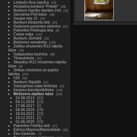
Limbažu filca rūpnīca
23
Inčukalna bunkurs "Priede"
28
Bunkurs Ganību dambis 24A
14
Garciema PGA bāze
39
Gaujas iela 15
32
Bunkurs Eksporta ielā
23
Gaiļezera pazemes slimnīca
21
Patvertne Piedrujas iela
8
Čekas māja
137
Bunkurs Jūrmalā
10
Baldones sanatorija
129
Zeltiņu virszemes R12 raķešu
bāze
24
Galgauskas baznīca
48
Tēraudskola
21
Strautiņu R12 virszemes raķešu
bāze
4
Slokas celulozes un papīra
fabrika
231
535
55
Bunkurs Siguldā
21
Salacgrīvas ostas teritorija
11
Ķemeru kūrortpoliklīnika
114
Mežezera atpūtas bāze
110
24.08.2013
32
04.11.2016
13
17.06.2017
1
08.06.2020
29
28.03.2021
23
19.12.2021
2
01.06.2025
10
Patvertne Fridriķa ielā
17
Ēdnīca Majoros/Marienbāde
52
Ēka Gaismās
7