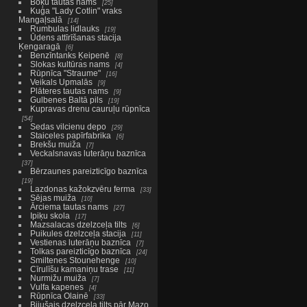
Boķu tautas nams
25
Kuģa "Lady Cotlin" vraks
Mangaļsalā
14
Rumbulas lidlauks
19
Ūdens attīrīšanas stacija
Ķengaragā
6
Benzīntanks Ķeipenē
8
Slokas kultūras nams
4
Rūpnīca "Straume"
16
Veikals Upmalās
9
Plāteres tautas nams
9
Gulbenes Baltā pils
19
Kupravas drenu cauruļu rūpnīca
54
Sedas vilcienu depo
29
Staiceles papīrfabrika
6
Brekšu muiža
7
Veckalsnavas luterāņu baznīca
37
Bērzaunes pareizticīgo baznīca
19
Lazdonas kažokzvēru ferma
33
Sējas muiža
10
Ārciema tautas nams
27
Ipiķu skola
17
Mazsalacas dzelzceļa tilts
6
Puikules dzelzceļa stacija
11
Vestienas luterāņu baznīca
7
Tolkas pareizticīgo baznīca
24
Smiltenes Stounehenge
10
Cīrulīšu kamaniņu trase
11
Nurmižu muiža
7
Vulfa kapenes
4
Rūpnīca Olainē
33
Bijušais dzelzceļa tilts pār Mazo