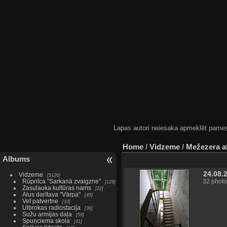
Lapas autori neiesaka apmeklēt pamestas
Home
/
Vidzeme
/
Mežezera a
Albums
24.08.
Vidzeme
5126
Rūpnīca "Sarkanā zvaigzne"
32 photo
129
Zasulauka kultūras nams
22
Alus darītava "Vārpa"
45
Vef patvertne
10
Ulbrokas radiostacija
36
Sužu armijas daļa
59
Spuņciema skola
41