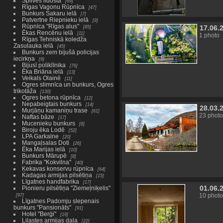
Spilves lidosta
69
Rīgas Vagonu Rūpnīca
47
Bunkurs Sakaru ielā
7
Patvertne Riepnieku ielā
9
Rūpnīca "Rīgas alus"
17.06.
85
Ēkas Rencēnu ielā
11
1 photo
Rīgas Tehniskā koledža
Zasulauka ielā
45
Bunkurs zem bijušā policijas
iecirkņa
9
Bijusī poliklīnika
76
Ēka Briāna ielā
13
Veikals Olainē
11
Ogres slimnīca un bunkurs, Ogres
trikotāža
130
Ogres betona rūpnīca
12
Nepabeigtais bunkurs
14
28.03.
Murjāņu kamaniņu trase
61
23 photo
Naftas bāze
17
Mucenieku bunkurs
8
Biroju ēka Lodē
52
LPA Garkalne
20
Mangaļsalas Doti
26
Ēka Marijas ielā
10
Bunkurs Mārupē
8
Fabrika "Kokvilna"
40
Ķekavas konservu rūpnīca
64
Kadagas armijas pilsētiņa
15
Līgatnes handfabrika
17
01.06.
Pionieru pilsētiņa "Ziemeļniķelis"
97
10 photo
Līgatnes Padomju slepenais
bunkurs "Pansionāts"
91
Hotel "Berģi"
19
Lilastes armijas daļa
22