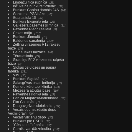
Limbažu filca rūpnīca
23
Inčukalna bunkurs "Priede"
28
Bunkurs Ganību dambis 24A
14
Garciema PGA bāze
39
Gaujas iela 15
32
Bunkurs Eksporta ielā
23
Gaiļezera pazemes slimnīca
21
Patvertne Piedrujas iela
8
Čekas māja
137
Bunkurs Jūrmalā
10
Baldones sanatorija
129
Zeltiņu virszemes R12 raķešu
bāze
24
Galgauskas baznīca
48
Tēraudskola
21
Strautiņu R12 virszemes raķešu
bāze
4
Slokas celulozes un papīra
fabrika
231
535
55
Bunkurs Siguldā
21
Salacgrīvas ostas teritorija
11
Ķemeru kūrortpoliklīnika
114
Mežezera atpūtas bāze
110
Patvertne Fridriķa ielā
17
Ēdnīca Majoros/Marienbāde
52
Ēka Gaismās
7
Daugavgrīvas cietoksnis
112
Vecais ugunsdzēsēju depo
Vecmilgrāvī
20
Vecais vilcienu depo
36
Bunkurs pie CSDD
17
"Cēsu alus" rūpnīca
62
Carnikavas dārzniecība
100