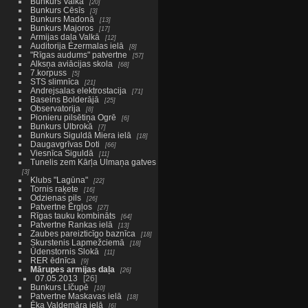
Bunkurs Valkā
20
Bunkurs Cēsīs
3
Bunkurs Madonā
13
Bunkurs Majoros
17
Armijas daļa Valkā
12
Auditorija Ezermalas ielā
8
"Rīgas audums" patvertne
57
Alksņa aviācijas skola
68
7.korpuss
5
STS slimnīca
21
Andrejsalas elektrostacija
71
Baseins Bolderājā
25
Observatorija
8
Pionieru pilsētiņa Ogrē
6
Bunkurs Ulbrokā
7
Bunkurs Siguldā Miera ielā
18
Daugavgrīvas Doti
66
Viesnīca Siguldā
11
Tunelis zem Kārļa Ulmaņa gatves
3
Klubs "Lagūna"
22
Tornis raķete
16
Odzienas pils
26
Patvertne Ērgļos
27
Rīgas tauku kombināts
64
Patvertne Rankas ielā
13
Zaubes pareizticīgo baznīca
18
Skurstenis Lapmežciemā
18
Ūdenstornis Slokā
11
RER ēdnīca
9
Mārupes armijas daļa
26
07.05.2013
26
Bunkurs Līčupē
10
Patvertne Maskavas ielā
18
Ēka Valdemāra ielā
6