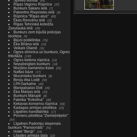
Spilves lidosta
69
Rīgas Vagonu Rūpnīca
47
Bunkurs Sakaru ielā
7
Patvertne Riepnieku ielā
9
Rūpnīca "Rīgas alus"
85
Ēkas Rencēnu ielā
11
Rīgas Tehniskā koledža
Zasulauka ielā
45
Bunkurs zem bijušā policijas
iecirkņa
9
Bijusī poliklīnika
76
Ēka Briāna ielā
13
Veikals Olainē
11
Ogres slimnīca un bunkurs, Ogres
trikotāža
130
Ogres betona rūpnīca
12
Nepabeigtais bunkurs
14
Murjāņu kamaniņu trase
61
Naftas bāze
17
Mucenieku bunkurs
8
Biroju ēka Lodē
52
LPA Garkalne
20
Mangaļsalas Doti
26
Ēka Marijas ielā
10
Bunkurs Mārupē
8
Fabrika "Kokvilna"
40
Ķekavas konservu rūpnīca
64
Kadagas armijas pilsētiņa
15
Līgatnes handfabrika
17
Pionieru pilsētiņa "Ziemeļniķelis"
97
Līgatnes Padomju slepenais
bunkurs "Pansionāts"
91
Hotel "Berģi"
19
Lilastes armijas daļa
22