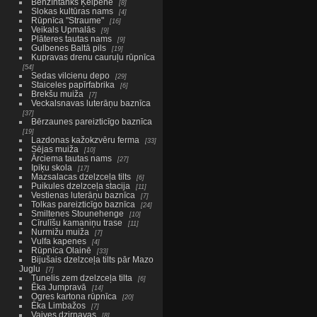
Benzīntanks Ķeipenē
8
Slokas kultūras nams
4
Rūpnīca "Straume"
16
Veikals Upmalās
9
Plāteres tautas nams
9
Gulbenes Baltā pils
19
Kupravas drenu cauruļu rūpnīca
54
Sedas vilcienu depo
29
Staiceles papīrfabrika
6
Brekšu muiža
7
Veckalsnavas luterāņu baznīca
37
Bērzaunes pareizticīgo baznīca
19
Lazdonas kažokzvēru ferma
33
Sējas muiža
10
Ārciema tautas nams
27
Ipiķu skola
17
Mazsalacas dzelzceļa tilts
6
Puikules dzelzceļa stacija
11
Vestienas luterāņu baznīca
7
Tolkas pareizticīgo baznīca
24
Smiltenes Stounehenge
10
Cīrulīšu kamaniņu trase
11
Nurmižu muiža
7
Vulfa kapenes
4
Rūpnīca Olainē
33
Bijušais dzelzceļa tilts pār Mazo
Juglu
7
Tunelis zem dzelzceļa tilta
6
Ēka Jumpravā
14
Ogres kartona rūpnīca
20
Ēka Limbažos
7
Vaives dzirnavas
8