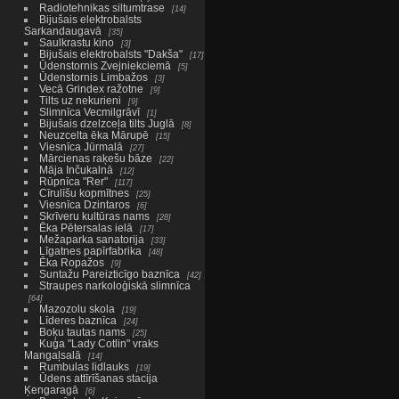
Radiotehnikas siltumtrase
14
Bijušais elektrobalsts
Sarkandaugavā
35
Saulkrastu kino
3
Bijušais elektrobalsts "Dakša"
17
Ūdenstornis Zvejniekciemā
5
Ūdenstornis Limbažos
3
Vecā Grindex ražotne
9
Tilts uz nekurieni
9
Slimnīca Vecmilgrāvī
1
Bijušais dzelzceļa tilts Juglā
8
Neuzcelta ēka Mārupē
15
Viesnīca Jūrmalā
27
Mārcienas raķešu bāze
22
Māja Inčukalnā
12
Rūpnīca "Rer"
117
Cīrulīšu kopmītnes
25
Viesnīca Dzintaros
6
Skrīveru kultūras nams
28
Ēka Pētersalas ielā
17
Mežaparka sanatorija
33
Līgatnes papīrfabrika
48
Ēka Ropažos
9
Suntažu Pareizticīgo baznīca
42
Straupes narkoloģiskā slimnīca
64
Mazozolu skola
19
Līderes baznīca
24
Boķu tautas nams
25
Kuģa "Lady Cotlin" vraks
Mangaļsalā
14
Rumbulas lidlauks
19
Ūdens attīrīšanas stacija
Ķengaragā
6