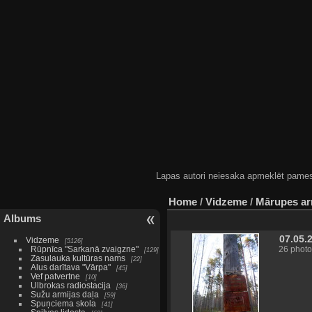
Lapas autori neiesaka apmeklēt pamestas
Home
/
Vidzeme
/
Mārupes ar
Albums
07.05.
Vidzeme
5126
Rūpnīca "Sarkanā zvaigzne"
26 photo
129
Zasulauka kultūras nams
22
Alus darītava "Vārpa"
45
Vef patvertne
10
Ulbrokas radiostacija
36
Sužu armijas daļa
59
Spuņciema skola
41