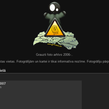
Grauzti foto arhīvs 2006-..
 vietas. Fotogrāfijām un kartei ir tikai informatīva nozīme. Fotogrāfiju pārpu
ielā
2007
s