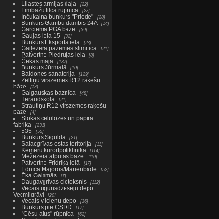
Lilastes armijas daļa
22
Limbažu filca rūpnīca
23
Inčukalna bunkurs "Priede"
28
Bunkurs Ganību dambis 24A
14
Garciema PGA bāze
39
Gaujas iela 15
32
Bunkurs Eksporta ielā
23
Gaiļezera pazemes slimnīca
21
Patvertne Piedrujas iela
8
Čekas māja
137
Bunkurs Jūrmalā
10
Baldones sanatorija
129
Zeltiņu virszemes R12 raķešu
bāze
24
Galgauskas baznīca
48
Tēraudskola
21
Strautiņu R12 virszemes raķešu
bāze
4
Slokas celulozes un papīra
fabrika
231
535
55
Bunkurs Siguldā
21
Salacgrīvas ostas teritorija
11
Ķemeru kūrortpoliklīnika
114
Mežezera atpūtas bāze
110
Patvertne Fridriķa ielā
17
Ēdnīca Majoros/Marienbāde
52
Ēka Gaismās
7
Daugavgrīvas cietoksnis
112
Vecais ugunsdzēsēju depo
Vecmilgrāvī
20
Vecais vilcienu depo
36
Bunkurs pie CSDD
17
"Cēsu alus" rūpnīca
62