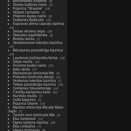
Benzīntanks Ķeipenē
8
Slokas kultūras nams
4
Rūpnīca "Straume"
16
Veikals Upmalās
9
Plāteres tautas nams
9
Gulbenes Baltā pils
19
Kupravas drenu cauruļu rūpnīca
54
Sedas vilcienu depo
29
Staiceles papīrfabrika
6
Brekšu muiža
7
Veckalsnavas luterāņu baznīca
37
Bērzaunes pareizticīgo baznīca
19
Lazdonas kažokzvēru ferma
33
Sējas muiža
10
Ārciema tautas nams
27
Ipiķu skola
17
Mazsalacas dzelzceļa tilts
6
Puikules dzelzceļa stacija
11
Vestienas luterāņu baznīca
7
Tolkas pareizticīgo baznīca
24
Smiltenes Stounehenge
10
Cīrulīšu kamaniņu trase
11
Nurmižu muiža
7
Vulfa kapenes
4
Rūpnīca Olainē
33
Bijušais dzelzceļa tilts pār Mazo
Juglu
7
Tunelis zem dzelzceļa tilta
6
Ēka Jumpravā
14
Ogres kartona rūpnīca
20
Ēka Limbažos
7
Vaives dzirnavas
8