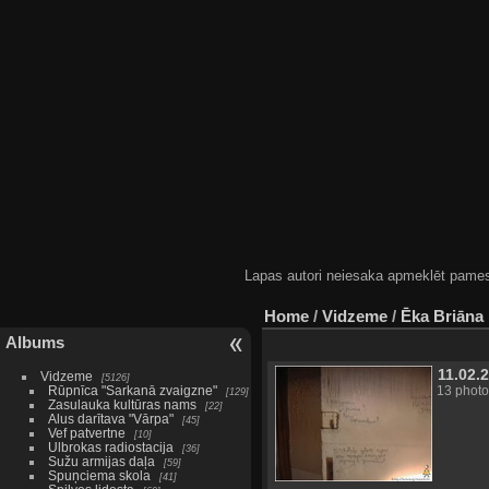
Lapas autori neiesaka apmeklēt pamestas
Home
/
Vidzeme
/
Ēka Briāna 
Albums
11.02.
Vidzeme
5126
Rūpnīca "Sarkanā zvaigzne"
13 photo
129
Zasulauka kultūras nams
22
Alus darītava "Vārpa"
45
Vef patvertne
10
Ulbrokas radiostacija
36
Sužu armijas daļa
59
Spuņciema skola
41