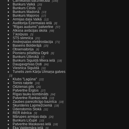
Carnikavas dārzniecība
100
Bunkurs Valkā
20
Bunkurs Cēsīs
3
Bunkurs Madonā
13
Bunkurs Majoros
17
Armijas daļa Valkā
12
Auditorija Ezermalas ielā
8
"Rīgas audums" patvertne
57
Alksņa aviācijas skola
68
7.korpuss
5
STS slimnīca
21
Andrejsalas elektrostacija
71
Baseins Bolderājā
25
Observatorija
8
Pionieru pilsētiņa Ogrē
6
Bunkurs Ulbrokā
7
Bunkurs Siguldā Miera ielā
18
Daugavgrīvas Doti
66
Viesnīca Siguldā
11
Tunelis zem Kārļa Ulmaņa gatves
3
Klubs "Lagūna"
22
Tornis raķete
16
Odzienas pils
26
Patvertne Ērgļos
27
Rīgas tauku kombināts
64
Patvertne Rankas ielā
13
Zaubes pareizticīgo baznīca
18
Skurstenis Lapmežciemā
18
Ūdenstornis Slokā
11
RER ēdnīca
9
Mārupes armijas daļa
26
Bunkurs Līčupē
10
Patvertne Maskavas ielā
18
Ēka Valdemāra ielā
6