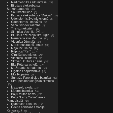
Radiotehnikas siltumtrase
14
Bijušais elektrobalsts
Sarkandaugavā
35
Saulkrastu kino
3
Bijušais elektrobalsts "Dakša"
17
Ūdenstornis Zvejniekciemā
5
Ūdenstornis Limbažos
3
Vecā Grindex ražotne
9
Tilts uz nekurieni
9
Slimnīca Vecmilgrāvī
1
Bijušais dzelzceļa tilts Juglā
8
Neuzcelta ēka Mārupē
15
Viesnīca Jūrmalā
27
Mārcienas raķešu bāze
22
Māja Inčukalnā
12
Rūpnīca "Rer"
117
Cīrulīšu kopmītnes
25
Viesnīca Dzintaros
6
Skrīveru kultūras nams
28
Ēka Pētersalas ielā
17
Mežaparka sanatorija
33
Līgatnes papīrfabrika
48
Ēka Ropažos
9
Suntažu Pareizticīgo baznīca
42
Straupes narkoloģiskā slimnīca
64
Mazozolu skola
19
Līderes baznīca
24
Boķu tautas nams
25
Kuģa "Lady Cotlin" vraks
Mangaļsalā
14
Rumbulas lidlauks
19
Ūdens attīrīšanas stacija
Ķengaragā
6