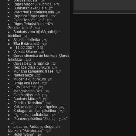
Spilves lidosta
69
Rīgas Vagonu Rūpnīca
47
Bunkurs Sakaru ielā
7
Patvertne Riepnieku ielā
9
Rūpnīca "Rīgas alus"
85
Ēkas Rencēnu ielā
11
Rīgas Tehniskā koledža
Zasulauka ielā
45
Bunkurs zem bijušā policijas
iecirkņa
9
Bijusī poliklīnika
76
Ēka Briāna ielā
13
11.02.2007
13
Veikals Olainē
11
Ogres slimnīca un bunkurs, Ogres
trikotāža
130
Ogres betona rūpnīca
12
Nepabeigtais bunkurs
14
Murjāņu kamaniņu trase
61
Naftas bāze
17
Mucenieku bunkurs
8
Biroju ēka Lodē
52
LPA Garkalne
20
Mangaļsalas Doti
26
Ēka Marijas ielā
10
Bunkurs Mārupē
8
Fabrika "Kokvilna"
40
Ķekavas konservu rūpnīca
64
Kadagas armijas pilsētiņa
15
Līgatnes handfabrika
17
Pionieru pilsētiņa "Ziemeļniķelis"
97
Līgatnes Padomju slepenais
bunkurs "Pansionāts"
91
Hotel "Berģi"
19