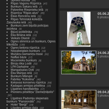
Spilves lidosta
69
Rīgas Vagonu Rūpnīca
47
Bunkurs Sakaru ielā
7
Patvertne Riepnieku ielā
9
Rūpnīca "Rīgas alus"
05.06.
85
Ēkas Rencēnu ielā
11
6 photos
Rīgas Tehniskā koledža
Zasulauka ielā
45
Bunkurs zem bijušā policijas
iecirkņa
9
Bijusī poliklīnika
76
Ēka Briāna ielā
13
Veikals Olainē
11
Ogres slimnīca un bunkurs, Ogres
trikotāža
130
Ogres betona rūpnīca
12
Nepabeigtais bunkurs
14
24.06.
Murjāņu kamaniņu trase
61
5 photos
Naftas bāze
17
Mucenieku bunkurs
8
Biroju ēka Lodē
52
LPA Garkalne
20
Mangaļsalas Doti
26
Ēka Marijas ielā
10
Bunkurs Mārupē
8
Fabrika "Kokvilna"
40
Ķekavas konservu rūpnīca
64
Kadagas armijas pilsētiņa
15
Līgatnes handfabrika
17
09.04.
Pionieru pilsētiņa "Ziemeļniķelis"
97
5 photos
Līgatnes Padomju slepenais
bunkurs "Pansionāts"
91
Hotel "Berģi"
19
Lilastes armijas daļa
22