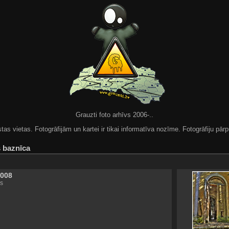
Grauzti foto arhīvs 2006-..
 vietas. Fotogrāfijām un kartei ir tikai informatīva nozīme. Fotogrāfiju pārpu
 baznīca
2008
s