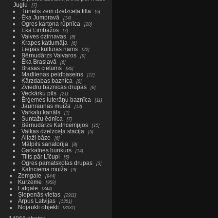
Juglu
7
Tunelis zem dzelzceļa tilta
6
Ēka Jumpravā
14
Ogres kartona rūpnīca
20
Ēka Limbažos
7
Vaives dzirnavas
8
Krapes katlumāja
6
Liepas kultūras nams
22
Bērnudārzs Vaivaros
9
Ēka Braslavā
6
Brasas cietums
86
Madlienas peldbaseins
12
Kārzdabas baznīca
8
Zviedru baznīcas drupas
8
Veckārķu pils
21
Ērģemes luterāņu baznīca
11
Jaunraunas muiža
13
Varkaļu kanāls
1
Suntažu ēdnīca
7
Bērnudārzs Kalncempjos
15
Valkas dzelzceļa stacija
5
Allaži bāze
6
Mālpils sanatorija
8
Garkalnes bunkurs
14
Tilts pār Līčupi
5
Ogres pamatskolas drupas
3
Kalnciema muiža
9
Zemgale
944
Kurzeme
959
Latgale
344
Slepenās vietas
2911
Ārpus Latvijas
1351
Nojaukti objekti
3331