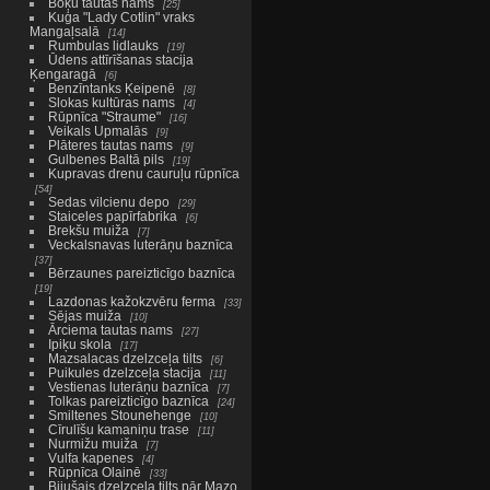
Boķu tautas nams
25
Kuģa "Lady Cotlin" vraks
Mangaļsalā
14
Rumbulas lidlauks
19
Ūdens attīrīšanas stacija
Ķengaragā
6
Benzīntanks Ķeipenē
8
Slokas kultūras nams
4
Rūpnīca "Straume"
16
Veikals Upmalās
9
Plāteres tautas nams
9
Gulbenes Baltā pils
19
Kupravas drenu cauruļu rūpnīca
54
Sedas vilcienu depo
29
Staiceles papīrfabrika
6
Brekšu muiža
7
Veckalsnavas luterāņu baznīca
37
Bērzaunes pareizticīgo baznīca
19
Lazdonas kažokzvēru ferma
33
Sējas muiža
10
Ārciema tautas nams
27
Ipiķu skola
17
Mazsalacas dzelzceļa tilts
6
Puikules dzelzceļa stacija
11
Vestienas luterāņu baznīca
7
Tolkas pareizticīgo baznīca
24
Smiltenes Stounehenge
10
Cīrulīšu kamaniņu trase
11
Nurmižu muiža
7
Vulfa kapenes
4
Rūpnīca Olainē
33
Bijušais dzelzceļa tilts pār Mazo