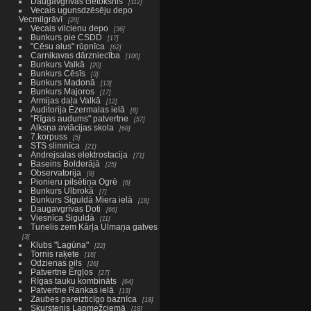
Daugavgrīvas cietoksnis
112
Vecais ugunsdzēsēju depo
Vecmilgrāvī
20
Vecais vilcienu depo
36
Bunkurs pie CSDD
17
"Cēsu alus" rūpnīca
62
Carnikavas dārzniecība
100
Bunkurs Valkā
20
Bunkurs Cēsīs
3
Bunkurs Madonā
13
Bunkurs Majoros
17
Armijas daļa Valkā
12
Auditorija Ezermalas ielā
8
"Rīgas audums" patvertne
57
Alksņa aviācijas skola
68
7.korpuss
5
STS slimnīca
21
Andrejsalas elektrostacija
71
Baseins Bolderājā
25
Observatorija
8
Pionieru pilsētiņa Ogrē
6
Bunkurs Ulbrokā
7
Bunkurs Siguldā Miera ielā
18
Daugavgrīvas Doti
66
Viesnīca Siguldā
11
Tunelis zem Kārļa Ulmaņa gatves
3
Klubs "Lagūna"
22
Tornis raķete
16
Odzienas pils
26
Patvertne Ērgļos
27
Rīgas tauku kombināts
64
Patvertne Rankas ielā
13
Zaubes pareizticīgo baznīca
18
Skurstenis Lapmežciemā
18