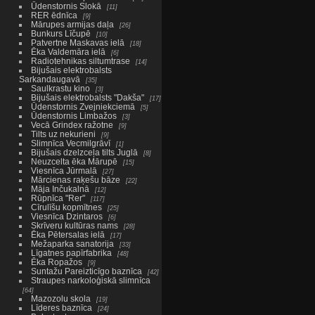
Ūdenstornis Slokā
11
RER ēdnīca
9
Mārupes armijas daļa
26
Bunkurs Līčupē
10
Patvertne Maskavas ielā
18
Ēka Valdemāra ielā
6
Radiotehnikas siltumtrase
14
Bijušais elektrobalsts
Sarkandaugavā
35
Saulkrastu kino
3
Bijušais elektrobalsts "Dakša"
17
Ūdenstornis Zvejniekciemā
5
Ūdenstornis Limbažos
3
Vecā Grindex ražotne
9
Tilts uz nekurieni
9
Slimnīca Vecmilgrāvī
1
Bijušais dzelzceļa tilts Juglā
8
Neuzcelta ēka Mārupē
15
Viesnīca Jūrmalā
27
Mārcienas raķešu bāze
22
Māja Inčukalnā
12
Rūpnīca "Rer"
117
Cīrulīšu kopmītnes
25
Viesnīca Dzintaros
6
Skrīveru kultūras nams
28
Ēka Pētersalas ielā
17
Mežaparka sanatorija
33
Līgatnes papīrfabrika
48
Ēka Ropažos
9
Suntažu Pareizticīgo baznīca
42
Straupes narkoloģiskā slimnīca
64
Mazozolu skola
19
Līderes baznīca
24