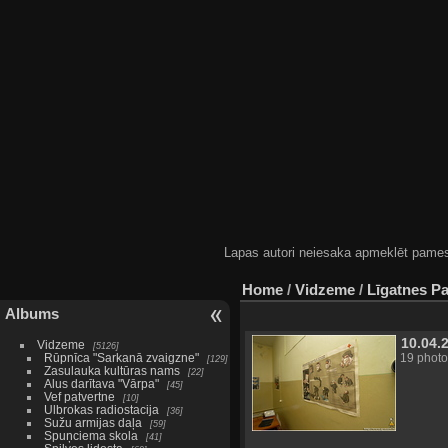
Lapas autori neiesaka apmeklēt pamestas
Home
/
Vidzeme
/
Līgatnes P
Albums
10.04.
Vidzeme
5126
Rūpnīca "Sarkanā zvaigzne"
19 photo
129
Zasulauka kultūras nams
22
Alus darītava "Vārpa"
45
Vef patvertne
10
Ulbrokas radiostacija
36
Sužu armijas daļa
59
Spuņciema skola
41