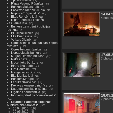
Spilves lidosta
69
Rīgas Vagonu Rūpnīca
47
Bunkurs Sakaru ielā
7
Patvertne Riepnieku ielā
9
Rūpnīca "Rīgas alus"
14.04.
85
Ēkas Rencēnu ielā
11
5 photos
Rīgas Tehniskā koledža
Zasulauka ielā
45
Bunkurs zem bijušā policijas
iecirkņa
9
Bijusī poliklīnika
76
Ēka Briāna ielā
13
Veikals Olainē
11
Ogres slimnīca un bunkurs, Ogres
trikotāža
130
Ogres betona rūpnīca
12
Nepabeigtais bunkurs
14
17.05.
Murjāņu kamaniņu trase
61
7 photos
Naftas bāze
17
Mucenieku bunkurs
8
Biroju ēka Lodē
52
LPA Garkalne
20
Mangaļsalas Doti
26
Ēka Marijas ielā
10
Bunkurs Mārupē
8
Fabrika "Kokvilna"
40
Ķekavas konservu rūpnīca
64
Kadagas armijas pilsētiņa
15
Līgatnes handfabrika
17
18.05.
Pionieru pilsētiņa "Ziemeļniķelis"
97
7 photos
Līgatnes Padomju slepenais
bunkurs "Pansionāts"
91
10.04.2010
19
10.05.2010
4