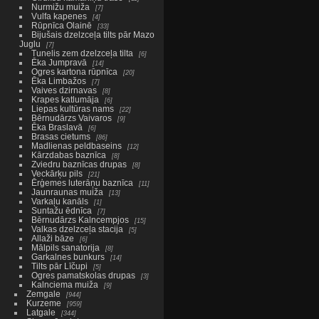
Nurmižu muiža
7
Vulfa kapenes
4
Rūpnīca Olainē
33
Bijušais dzelzceļa tilts pār Mazo
Juglu
7
Tunelis zem dzelzceļa tilta
6
Ēka Jumpravā
14
Ogres kartona rūpnīca
20
Ēka Limbažos
7
Vaives dzirnavas
8
Krapes katlumāja
6
Liepas kultūras nams
22
Bērnudārzs Vaivaros
9
Ēka Braslavā
6
Brasas cietums
86
Madlienas peldbaseins
12
Kārzdabas baznīca
8
Zviedru baznīcas drupas
8
Veckārķu pils
21
Ērģemes luterāņu baznīca
11
Jaunraunas muiža
13
Varkaļu kanāls
1
Suntažu ēdnīca
7
Bērnudārzs Kalncempjos
15
Valkas dzelzceļa stacija
5
Allaži bāze
6
Mālpils sanatorija
8
Garkalnes bunkurs
14
Tilts pār Līčupi
5
Ogres pamatskolas drupas
3
Kalnciema muiža
9
Zemgale
944
Kurzeme
959
Latgale
344