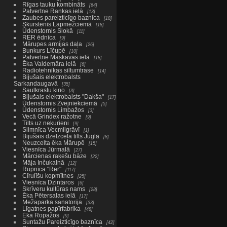
Rīgas tauku kombināts
64
Patvertne Rankas ielā
13
Zaubes pareizticīgo baznīca
18
Skurstenis Lapmežciemā
18
Ūdenstornis Slokā
11
RER ēdnīca
9
Mārupes armijas daļa
26
Bunkurs Līčupē
10
Patvertne Maskavas ielā
18
Ēka Valdemāra ielā
6
Radiotehnikas siltumtrase
14
Bijušais elektrobalsts
Sarkandaugavā
35
Saulkrastu kino
3
Bijušais elektrobalsts "Dakša"
17
Ūdenstornis Zvejniekciemā
5
Ūdenstornis Limbažos
3
Vecā Grindex ražotne
9
Tilts uz nekurieni
9
Slimnīca Vecmilgrāvī
1
Bijušais dzelzceļa tilts Juglā
8
Neuzcelta ēka Mārupē
15
Viesnīca Jūrmalā
27
Mārcienas raķešu bāze
22
Māja Inčukalnā
12
Rūpnīca "Rer"
117
Cīrulīšu kopmītnes
25
Viesnīca Dzintaros
6
Skrīveru kultūras nams
28
Ēka Pētersalas ielā
17
Mežaparka sanatorija
33
Līgatnes papīrfabrika
48
Ēka Ropažos
9
Suntažu Pareizticīgo baznīca
42