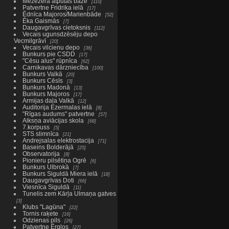
Mežezera atpūtas bāze
110
Patvertne Fridriķa ielā
17
Ēdnīca Majoros/Marienbāde
52
Ēka Gaismās
7
Daugavgrīvas cietoksnis
112
Vecais ugunsdzēsēju depo
Vecmilgrāvī
20
Vecais vilcienu depo
36
Bunkurs pie CSDD
17
"Cēsu alus" rūpnīca
62
Carnikavas dārzniecība
100
Bunkurs Valkā
20
Bunkurs Cēsīs
3
Bunkurs Madonā
13
Bunkurs Majoros
17
Armijas daļa Valkā
12
Auditorija Ezermalas ielā
8
"Rīgas audums" patvertne
57
Alksņa aviācijas skola
68
7.korpuss
5
STS slimnīca
21
Andrejsalas elektrostacija
71
Baseins Bolderājā
25
Observatorija
8
Pionieru pilsētiņa Ogrē
6
Bunkurs Ulbrokā
7
Bunkurs Siguldā Miera ielā
18
Daugavgrīvas Doti
66
Viesnīca Siguldā
11
Tunelis zem Kārļa Ulmaņa gatves
3
Klubs "Lagūna"
22
Tornis raķete
16
Odzienas pils
26
Patvertne Ērgļos
27