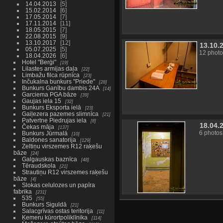
14.04.2013
5
15.02.2014
6
17.05.2014
7
17.11.2014
11
18.05.2015
7
22.08.2015
9
13.10.2017
12
13.10.
05.07.2025
5
12 photo
18.04.2026
6
Hotel "Berģi"
19
Lilastes armijas daļa
22
Limbažu filca rūpnīca
23
Inčukalna bunkurs "Priede"
28
Bunkurs Ganību dambis 24A
14
Garciema PGA bāze
39
Gaujas iela 15
32
Bunkurs Eksporta ielā
23
Gaiļezera pazemes slimnīca
21
Patvertne Piedrujas iela
8
18.04.
Čekas māja
137
6 photos
Bunkurs Jūrmalā
10
Baldones sanatorija
129
Zeltiņu virszemes R12 raķešu
bāze
24
Galgauskas baznīca
48
Tēraudskola
21
Strautiņu R12 virszemes raķešu
bāze
4
Slokas celulozes un papīra
fabrika
231
535
55
Bunkurs Siguldā
21
Salacgrīvas ostas teritorija
11
Ķemeru kūrortpoliklīnika
114