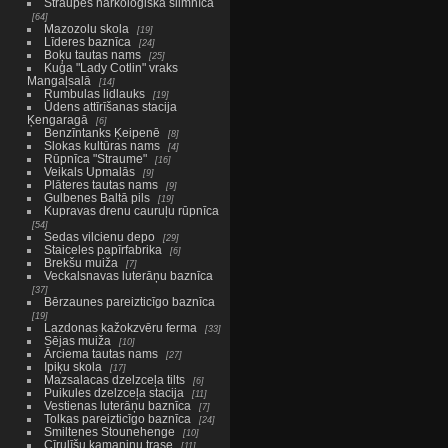
Straupes narkoloģiskā slimnīca
64
Mazozolu skola
19
Līderes baznīca
24
Boķu tautas nams
25
Kuģa "Lady Cotlin" vraks
Mangaļsalā
14
Rumbulas lidlauks
19
Ūdens attīrīšanas stacija
Ķengaragā
6
Benzīntanks Ķeipenē
8
Slokas kultūras nams
4
Rūpnīca "Straume"
16
Veikals Upmalās
9
Plāteres tautas nams
9
Gulbenes Baltā pils
19
Kupravas drenu cauruļu rūpnīca
54
Sedas vilcienu depo
29
Staiceles papīrfabrika
6
Brekšu muiža
7
Veckalsnavas luterāņu baznīca
37
Bērzaunes pareizticīgo baznīca
19
Lazdonas kažokzvēru ferma
33
Sējas muiža
10
Ārciema tautas nams
27
Ipiķu skola
17
Mazsalacas dzelzceļa tilts
6
Puikules dzelzceļa stacija
11
Vestienas luterāņu baznīca
7
Tolkas pareizticīgo baznīca
24
Smiltenes Stounehenge
10
Cīrulīšu kamaniņu trase
11