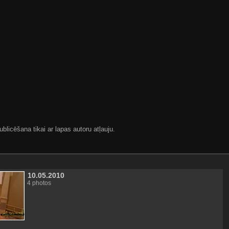
blicēšana tikai ar lapas autoru atļauju.
10.05.2010
4 photos