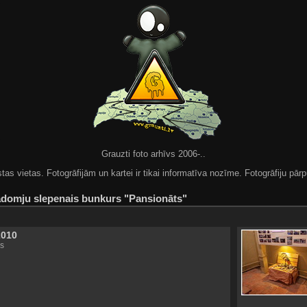
Grauzti foto arhīvs 2006-..
 vietas. Fotogrāfijām un kartei ir tikai informatīva nozīme. Fotogrāfiju pārpu
adomju slepenais bunkurs "Pansionāts"
2010
s