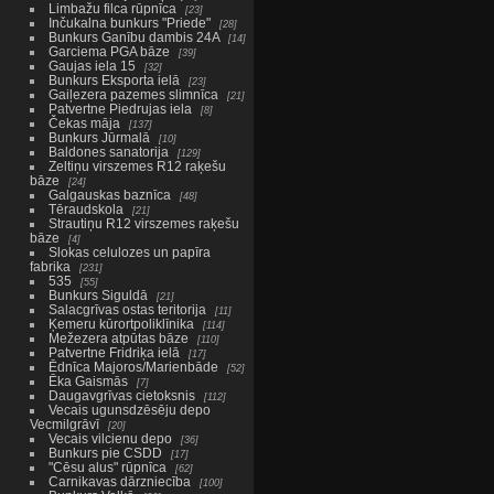
Limbažu filca rūpnīca
23
Inčukalna bunkurs "Priede"
28
Bunkurs Ganību dambis 24A
14
Garciema PGA bāze
39
Gaujas iela 15
32
Bunkurs Eksporta ielā
23
Gaiļezera pazemes slimnīca
21
Patvertne Piedrujas iela
8
Čekas māja
137
Bunkurs Jūrmalā
10
Baldones sanatorija
129
Zeltiņu virszemes R12 raķešu
bāze
24
Galgauskas baznīca
48
Tēraudskola
21
Strautiņu R12 virszemes raķešu
bāze
4
Slokas celulozes un papīra
fabrika
231
535
55
Bunkurs Siguldā
21
Salacgrīvas ostas teritorija
11
Ķemeru kūrortpoliklīnika
114
Mežezera atpūtas bāze
110
Patvertne Fridriķa ielā
17
Ēdnīca Majoros/Marienbāde
52
Ēka Gaismās
7
Daugavgrīvas cietoksnis
112
Vecais ugunsdzēsēju depo
Vecmilgrāvī
20
Vecais vilcienu depo
36
Bunkurs pie CSDD
17
"Cēsu alus" rūpnīca
62
Carnikavas dārzniecība
100