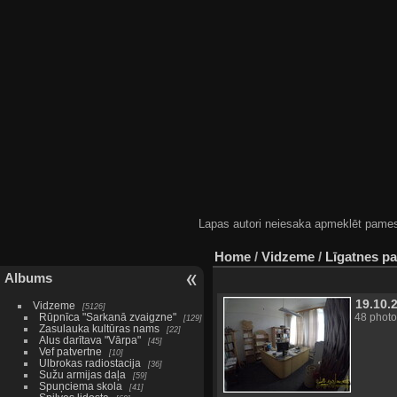
Lapas autori neiesaka apmeklēt pamestas
Home
/
Vidzeme
/
Līgatnes pa
Albums
19.10.
Vidzeme
5126
Rūpnīca "Sarkanā zvaigzne"
48 photo
129
Zasulauka kultūras nams
22
Alus darītava "Vārpa"
45
Vef patvertne
10
Ulbrokas radiostacija
36
Sužu armijas daļa
59
Spuņciema skola
41