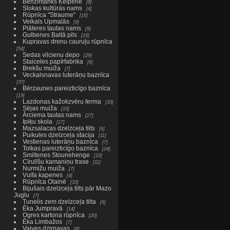
Benzīntanks Ķeipenē
8
Slokas kultūras nams
4
Rūpnīca "Straume"
16
Veikals Upmalās
9
Plāteres tautas nams
9
Gulbenes Baltā pils
19
Kupravas drenu cauruļu rūpnīca
54
Sedas vilcienu depo
29
Staiceles papīrfabrika
6
Brekšu muiža
7
Veckalsnavas luterāņu baznīca
37
Bērzaunes pareizticīgo baznīca
19
Lazdonas kažokzvēru ferma
33
Sējas muiža
10
Ārciema tautas nams
27
Ipiķu skola
17
Mazsalacas dzelzceļa tilts
6
Puikules dzelzceļa stacija
11
Vestienas luterāņu baznīca
7
Tolkas pareizticīgo baznīca
24
Smiltenes Stounehenge
10
Cīrulīšu kamaniņu trase
11
Nurmižu muiža
7
Vulfa kapenes
4
Rūpnīca Olainē
33
Bijušais dzelzceļa tilts pār Mazo
Juglu
7
Tunelis zem dzelzceļa tilta
6
Ēka Jumpravā
14
Ogres kartona rūpnīca
20
Ēka Limbažos
7
Vaives dzirnavas
8