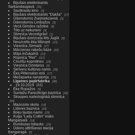
Bijušais elektrobalsts
Sarkandaugavā
35
Saulkrastu kino
3
Bijušais elektrobalsts "Dakša"
17
Ūdenstornis Zvejniekciemā
5
Ūdenstornis Limbažos
3
Vecā Grindex ražotne
9
Tilts uz nekurieni
9
Slimnīca Vecmilgrāvī
1
Bijušais dzelzceļa tilts Juglā
8
Neuzcelta ēka Mārupē
15
Viesnīca Jūrmalā
27
Mārcienas raķešu bāze
22
Māja Inčukalnā
12
Rūpnīca "Rer"
117
Cīrulīšu kopmītnes
25
Viesnīca Dzintaros
6
Skrīveru kultūras nams
28
Ēka Pētersalas ielā
17
Mežaparka sanatorija
33
Līgatnes papīrfabrika
48
19.10.2019
48
Ēka Ropažos
9
Suntažu Pareizticīgo baznīca
42
Straupes narkoloģiskā slimnīca
64
Mazozolu skola
19
Līderes baznīca
24
Boķu tautas nams
25
Kuģa "Lady Cotlin" vraks
Mangaļsalā
14
Rumbulas lidlauks
19
Ūdens attīrīšanas stacija
Ķengaragā
6