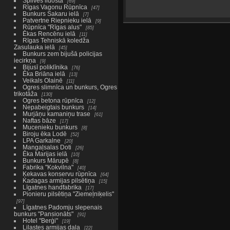
Spilves lidosta
69
Rīgas Vagonu Rūpnīca
47
Bunkurs Sakaru ielā
7
Patvertne Riepnieku ielā
9
Rūpnīca "Rīgas alus"
85
Ēkas Rencēnu ielā
11
Rīgas Tehniskā koledža
Zasulauka ielā
45
Bunkurs zem bijušā policijas
iecirkņa
9
Bijusī poliklīnika
76
Ēka Briāna ielā
13
Veikals Olainē
11
Ogres slimnīca un bunkurs, Ogres
trikotāža
130
Ogres betona rūpnīca
12
Nepabeigtais bunkurs
14
Murjāņu kamaniņu trase
61
Naftas bāze
17
Mucenieku bunkurs
8
Biroju ēka Lodē
52
LPA Garkalne
20
Mangaļsalas Doti
26
Ēka Marijas ielā
10
Bunkurs Mārupē
8
Fabrika "Kokvilna"
40
Ķekavas konservu rūpnīca
64
Kadagas armijas pilsētiņa
15
Līgatnes handfabrika
17
Pionieru pilsētiņa "Ziemeļniķelis"
97
Līgatnes Padomju slepenais
bunkurs "Pansionāts"
91
Hotel "Berģi"
19
Lilastes armijas daļa
22