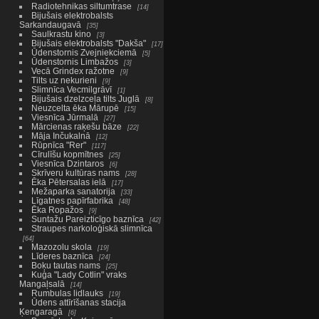
Radiotehnikas siltumtrase
14
Bijušais elektrobalsts
Sarkandaugavā
35
Saulkrastu kino
3
Bijušais elektrobalsts "Dakša"
17
Ūdenstornis Zvejniekciemā
5
Ūdenstornis Limbažos
3
Vecā Grindex ražotne
9
Tilts uz nekurieni
9
Slimnīca Vecmilgrāvī
1
Bijušais dzelzceļa tilts Juglā
8
Neuzcelta ēka Mārupē
15
Viesnīca Jūrmalā
27
Mārcienas raķešu bāze
22
Māja Inčukalnā
12
Rūpnīca "Rer"
117
Cīrulīšu kopmītnes
25
Viesnīca Dzintaros
6
Skrīveru kultūras nams
28
Ēka Pētersalas ielā
17
Mežaparka sanatorija
33
Līgatnes papīrfabrika
48
Ēka Ropažos
9
Suntažu Pareizticīgo baznīca
42
Straupes narkoloģiskā slimnīca
64
Mazozolu skola
19
Līderes baznīca
24
Boķu tautas nams
25
Kuģa "Lady Cotlin" vraks
Mangaļsalā
14
Rumbulas lidlauks
19
Ūdens attīrīšanas stacija
Ķengaragā
6