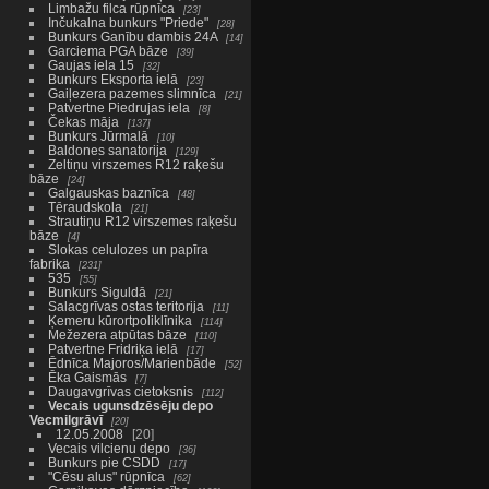
Limbažu filca rūpnīca
23
Inčukalna bunkurs "Priede"
28
Bunkurs Ganību dambis 24A
14
Garciema PGA bāze
39
Gaujas iela 15
32
Bunkurs Eksporta ielā
23
Gaiļezera pazemes slimnīca
21
Patvertne Piedrujas iela
8
Čekas māja
137
Bunkurs Jūrmalā
10
Baldones sanatorija
129
Zeltiņu virszemes R12 raķešu
bāze
24
Galgauskas baznīca
48
Tēraudskola
21
Strautiņu R12 virszemes raķešu
bāze
4
Slokas celulozes un papīra
fabrika
231
535
55
Bunkurs Siguldā
21
Salacgrīvas ostas teritorija
11
Ķemeru kūrortpoliklīnika
114
Mežezera atpūtas bāze
110
Patvertne Fridriķa ielā
17
Ēdnīca Majoros/Marienbāde
52
Ēka Gaismās
7
Daugavgrīvas cietoksnis
112
Vecais ugunsdzēsēju depo
Vecmilgrāvī
20
12.05.2008
20
Vecais vilcienu depo
36
Bunkurs pie CSDD
17
"Cēsu alus" rūpnīca
62