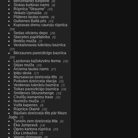
Benzīntanks Ķeipenē
8
Slokas kultūras nams
4
Rūpnīca "Straume"
16
Veikals Upmalās
9
Plāteres tautas nams
9
Gulbenes Baltā pils
19
Kupravas drenu cauruļu rūpnīca
54
Sedas vilcienu depo
29
Staiceles papīrfabrika
6
Brekšu muiža
7
Veckalsnavas luterāņu baznīca
37
Bērzaunes pareizticīgo baznīca
19
Lazdonas kažokzvēru ferma
33
Sējas muiža
10
Ārciema tautas nams
27
Ipiķu skola
17
Mazsalacas dzelzceļa tilts
6
Puikules dzelzceļa stacija
11
Vestienas luterāņu baznīca
7
Tolkas pareizticīgo baznīca
24
Smiltenes Stounehenge
10
Cīrulīšu kamaniņu trase
11
Nurmižu muiža
7
Vulfa kapenes
4
Rūpnīca Olainē
33
Bijušais dzelzceļa tilts pār Mazo
Juglu
7
Tunelis zem dzelzceļa tilta
6
Ēka Jumpravā
14
Ogres kartona rūpnīca
20
Ēka Limbažos
7
Vaives dzirnavas
8