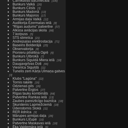
Carnikavas dārzniecība
100
Bunkurs Valkā
20
Bunkurs Cēsīs
3
Bunkurs Madonā
13
Bunkurs Majoros
17
Armijas daļa Valkā
12
Auditorija Ezermalas ielā
8
"Rīgas audums" patvertne
57
Alksņa aviācijas skola
68
7.korpuss
5
STS slimnīca
21
Andrejsalas elektrostacija
71
Baseins Bolderājā
25
Observatorija
8
Pionieru pilsētiņa Ogrē
6
Bunkurs Ulbrokā
7
Bunkurs Siguldā Miera ielā
18
Daugavgrīvas Doti
66
Viesnīca Siguldā
11
Tunelis zem Kārļa Ulmaņa gatves
3
Klubs "Lagūna"
22
Tornis raķete
16
Odzienas pils
26
Patvertne Ērgļos
27
Rīgas tauku kombināts
64
Patvertne Rankas ielā
13
Zaubes pareizticīgo baznīca
18
Skurstenis Lapmežciemā
18
Ūdenstornis Slokā
11
RER ēdnīca
9
Mārupes armijas daļa
26
Bunkurs Līčupē
10
Patvertne Maskavas ielā
18
Ēka Valdemāra ielā
6