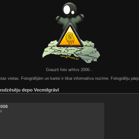
Grauzti foto arhīvs 2006-..
 vietas. Fotogrāfijām un kartei ir tikai informatīva nozīme. Fotogrāfiju pārpu
nsdzēsēju depo Vecmilgrāvī
2008
s