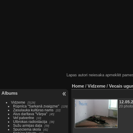
Lapas autori neiesaka apmeklēt pamestas
Home
/
Vidzeme
/
Vecais ugu
Albums
12.05.
Vidzeme
5126
Rūpnīca "Sarkanā zvaigzne"
20 photo
129
Zasulauka kultūras nams
22
Alus darītava "Vārpa"
45
Vef patvertne
10
Ulbrokas radiostacija
36
Sužu armijas daļa
59
Spuņciema skola
41