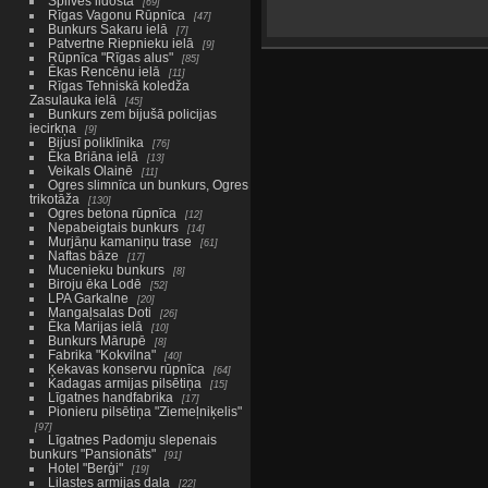
Spilves lidosta
69
Rīgas Vagonu Rūpnīca
47
Bunkurs Sakaru ielā
7
Patvertne Riepnieku ielā
9
Rūpnīca "Rīgas alus"
85
Ēkas Rencēnu ielā
11
Rīgas Tehniskā koledža
Zasulauka ielā
45
Bunkurs zem bijušā policijas
iecirkņa
9
Bijusī poliklīnika
76
Ēka Briāna ielā
13
Veikals Olainē
11
Ogres slimnīca un bunkurs, Ogres
trikotāža
130
Ogres betona rūpnīca
12
Nepabeigtais bunkurs
14
Murjāņu kamaniņu trase
61
Naftas bāze
17
Mucenieku bunkurs
8
Biroju ēka Lodē
52
LPA Garkalne
20
Mangaļsalas Doti
26
Ēka Marijas ielā
10
Bunkurs Mārupē
8
Fabrika "Kokvilna"
40
Ķekavas konservu rūpnīca
64
Kadagas armijas pilsētiņa
15
Līgatnes handfabrika
17
Pionieru pilsētiņa "Ziemeļniķelis"
97
Līgatnes Padomju slepenais
bunkurs "Pansionāts"
91
Hotel "Berģi"
19
Lilastes armijas daļa
22