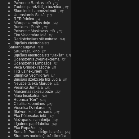
Patvertne Rankas ielā
13
Zaubes pareizticīgo baznīca
18
Skurstenis Lapmežciemā
18
Ūdenstornis Slokā
11
RER ēdnīca
9
Mārupes armijas daļa
26
Bunkurs Līčupē
10
Patvertne Maskavas ielā
18
Ēka Valdemāra ielā
6
Radiotehnikas siltumtrase
14
Bijušais elektrobalsts
Sarkandaugavā
35
Saulkrastu kino
3
Bijušais elektrobalsts "Dakša"
17
Ūdenstornis Zvejniekciemā
5
Ūdenstornis Limbažos
3
Vecā Grindex ražotne
9
Tilts uz nekurieni
9
Slimnīca Vecmilgrāvī
1
Bijušais dzelzceļa tilts Juglā
8
Neuzcelta ēka Mārupē
15
Viesnīca Jūrmalā
27
Mārcienas raķešu bāze
22
Māja Inčukalnā
12
Rūpnīca "Rer"
117
Cīrulīšu kopmītnes
25
Viesnīca Dzintaros
6
Skrīveru kultūras nams
28
Ēka Pētersalas ielā
17
Mežaparka sanatorija
33
Līgatnes papīrfabrika
48
Ēka Ropažos
9
Suntažu Pareizticīgo baznīca
42
Straupes narkoloģiskā slimnīca