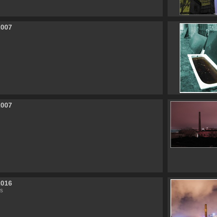
2007
2007
2016
s