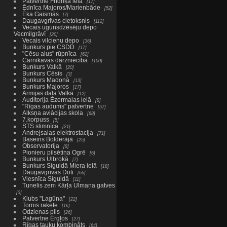
Patvertne Fridriķa ielā
17
Ēdnīca Majoros/Marienbāde
52
Ēka Gaismās
7
Daugavgrīvas cietoksnis
112
Vecais ugunsdzēsēju depo
Vecmilgrāvī
20
Vecais vilcienu depo
36
Bunkurs pie CSDD
17
"Cēsu alus" rūpnīca
62
Carnikavas dārzniecība
100
Bunkurs Valkā
20
Bunkurs Cēsīs
3
Bunkurs Madonā
13
Bunkurs Majoros
17
Armijas daļa Valkā
12
Auditorija Ezermalas ielā
8
"Rīgas audums" patvertne
57
Alksņa aviācijas skola
68
7.korpuss
5
STS slimnīca
21
Andrejsalas elektrostacija
71
Baseins Bolderājā
25
Observatorija
8
Pionieru pilsētiņa Ogrē
6
Bunkurs Ulbrokā
7
Bunkurs Siguldā Miera ielā
18
Daugavgrīvas Doti
66
Viesnīca Siguldā
11
Tunelis zem Kārļa Ulmaņa gatves
3
Klubs "Lagūna"
22
Tornis raķete
16
Odzienas pils
26
Patvertne Ērgļos
27
Rīgas tauku kombināts
64