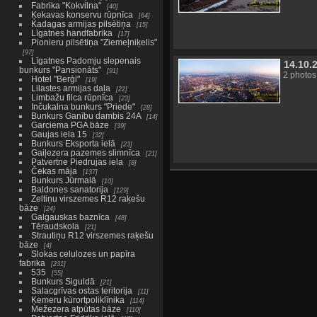
Fabrika "Kokvilna"
40
Ķekavas konservu rūpnīca
64
Kadagas armijas pilsētiņa
15
Līgatnes handfabrika
17
Pionieru pilsētiņa "Ziemeļniķelis"
97
Līgatnes Padomju slepenais
14.10.
bunkurs "Pansionāts"
91
2 photos
Hotel "Berģi"
19
Lilastes armijas daļa
22
Limbažu filca rūpnīca
23
Inčukalna bunkurs "Priede"
28
Bunkurs Ganību dambis 24A
14
Garciema PGA bāze
39
Gaujas iela 15
32
Bunkurs Eksporta ielā
23
Gaiļezera pazemes slimnīca
21
Patvertne Piedrujas iela
8
Čekas māja
137
Bunkurs Jūrmalā
10
Baldones sanatorija
129
Zeltiņu virszemes R12 raķešu
bāze
24
Galgauskas baznīca
48
Tēraudskola
21
Strautiņu R12 virszemes raķešu
bāze
4
Slokas celulozes un papīra
fabrika
231
535
55
Bunkurs Siguldā
21
Salacgrīvas ostas teritorija
11
Ķemeru kūrortpoliklīnika
114
Mežezera atpūtas bāze
110