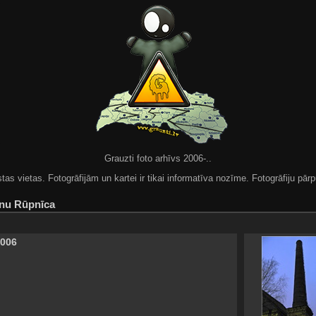
Grauzti foto arhīvs 2006-..
 vietas. Fotogrāfijām un kartei ir tikai informatīva nozīme. Fotogrāfiju pārpu
nu Rūpnīca
2006