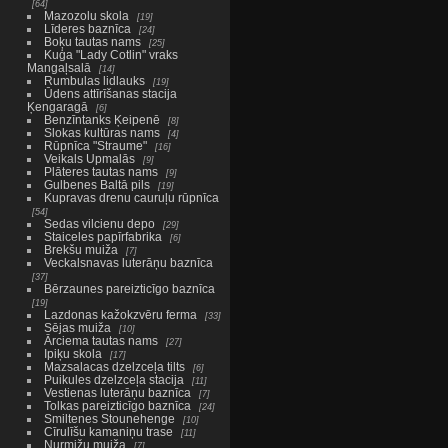
64
Mazozolu skola
19
Līderes baznīca
24
Boķu tautas nams
25
Kuģa "Lady Cotlin" vraks
Mangaļsalā
14
Rumbulas lidlauks
19
Ūdens attīrīšanas stacija
Ķengaragā
6
Benzīntanks Ķeipenē
8
Slokas kultūras nams
4
Rūpnīca "Straume"
16
Veikals Upmalās
9
Plāteres tautas nams
9
Gulbenes Baltā pils
19
Kupravas drenu cauruļu rūpnīca
54
Sedas vilcienu depo
29
Staiceles papīrfabrika
6
Brekšu muiža
7
Veckalsnavas luterāņu baznīca
37
Bērzaunes pareizticīgo baznīca
19
Lazdonas kažokzvēru ferma
33
Sējas muiža
10
Ārciema tautas nams
27
Ipiķu skola
17
Mazsalacas dzelzceļa tilts
6
Puikules dzelzceļa stacija
11
Vestienas luterāņu baznīca
7
Tolkas pareizticīgo baznīca
24
Smiltenes Stounehenge
10
Cīrulīšu kamaniņu trase
11
Nurmižu muiža
7