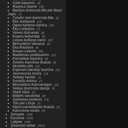
Vulfa kapenes
4
Rūpnīca Olainē
33
Bijušais dzelzceļa tilts pār Mazo
Juglu
7
Tunelis zem dzelzceļa tilta
6
Ēka Jumpravā
14
Ogres kartona rūpnīca
20
Ēka Limbažos
7
Vaives dzirnavas
8
Krapes katlumāja
6
Liepas kultūras nams
22
Bērnudārzs Vaivaros
9
Ēka Braslavā
6
Brasas cietums
86
Madlienas peldbaseins
12
Kārzdabas baznīca
8
Zviedru baznīcas drupas
8
Veckārķu pils
21
Ērģemes luterāņu baznīca
11
Jaunraunas muiža
13
Varkaļu kanāls
1
Suntažu ēdnīca
7
Bērnudārzs Kalncempjos
15
Valkas dzelzceļa stacija
5
Allaži bāze
6
Mālpils sanatorija
8
Garkalnes bunkurs
14
Tilts pār Līčupi
5
Ogres pamatskolas drupas
3
Kalnciema muiža
9
Zemgale
944
Kurzeme
959
Latgale
344
Slepenās vietas
2911