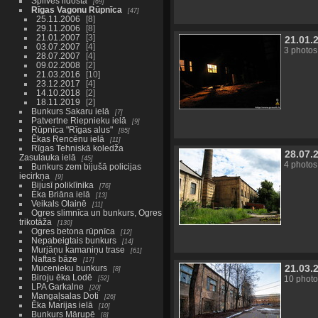
Spilves lidosta
69
Rīgas Vagonu Rūpnīca
47
25.11.2006
8
29.11.2006
8
21.01.2007
3
21.01.
03.07.2007
4
3 photos
28.07.2007
4
09.02.2008
2
21.03.2016
10
23.12.2017
4
14.10.2018
2
18.11.2019
2
Bunkurs Sakaru ielā
7
Patvertne Riepnieku ielā
9
Rūpnīca "Rīgas alus"
85
Ēkas Rencēnu ielā
11
Rīgas Tehniskā koledža
28.07.
Zasulauka ielā
45
4 photos
Bunkurs zem bijušā policijas
iecirkņa
9
Bijusī poliklīnika
76
Ēka Briāna ielā
13
Veikals Olainē
11
Ogres slimnīca un bunkurs, Ogres
trikotāža
130
Ogres betona rūpnīca
12
Nepabeigtais bunkurs
14
Murjāņu kamaniņu trase
61
Naftas bāze
17
21.03.
Mucenieku bunkurs
8
Biroju ēka Lodē
52
10 photo
LPA Garkalne
20
Mangaļsalas Doti
26
Ēka Marijas ielā
10
Bunkurs Mārupē
8