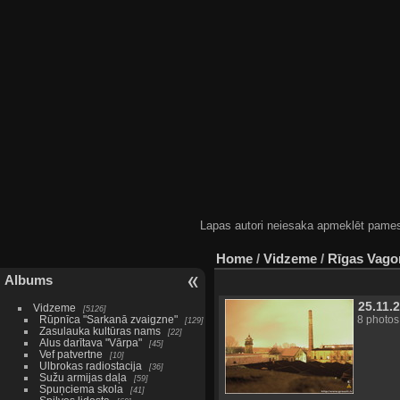
Lapas autori neiesaka apmeklēt pamestas
Home
/
Vidzeme
/
Rīgas Vago
Albums
25.11.
Vidzeme
5126
Rūpnīca "Sarkanā zvaigzne"
8 photos
129
Zasulauka kultūras nams
22
Alus darītava "Vārpa"
45
Vef patvertne
10
Ulbrokas radiostacija
36
Sužu armijas daļa
59
Spuņciema skola
41