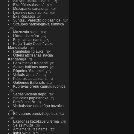
Skrīveru kultūras nams
28
Ēka Pētersalas ielā
17
Mežaparka sanatorija
33
Līgatnes papīrfabrika
48
Ēka Ropažos
9
Suntažu Pareizticīgo baznīca
42
Straupes narkoloģiskā slimnīca
64
Mazozolu skola
19
Līderes baznīca
24
Boķu tautas nams
25
Kuģa "Lady Cotlin" vraks
Mangaļsalā
14
Rumbulas lidlauks
19
Ūdens attīrīšanas stacija
Ķengaragā
6
Benzīntanks Ķeipenē
8
Slokas kultūras nams
4
Rūpnīca "Straume"
16
Veikals Upmalās
9
Plāteres tautas nams
9
Gulbenes Baltā pils
19
Kupravas drenu cauruļu rūpnīca
54
Sedas vilcienu depo
29
Staiceles papīrfabrika
6
Brekšu muiža
7
Veckalsnavas luterāņu baznīca
37
Bērzaunes pareizticīgo baznīca
19
Lazdonas kažokzvēru ferma
33
Sējas muiža
10
Ārciema tautas nams
27
Ipiķu skola
17