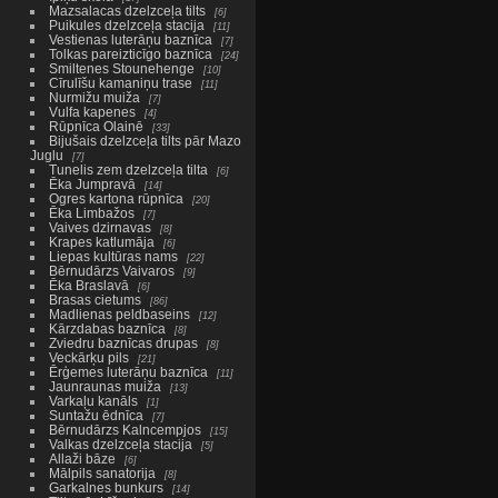
Mazsalacas dzelzceļa tilts
6
Puikules dzelzceļa stacija
11
Vestienas luterāņu baznīca
7
Tolkas pareizticīgo baznīca
24
Smiltenes Stounehenge
10
Cīrulīšu kamaniņu trase
11
Nurmižu muiža
7
Vulfa kapenes
4
Rūpnīca Olainē
33
Bijušais dzelzceļa tilts pār Mazo
Juglu
7
Tunelis zem dzelzceļa tilta
6
Ēka Jumpravā
14
Ogres kartona rūpnīca
20
Ēka Limbažos
7
Vaives dzirnavas
8
Krapes katlumāja
6
Liepas kultūras nams
22
Bērnudārzs Vaivaros
9
Ēka Braslavā
6
Brasas cietums
86
Madlienas peldbaseins
12
Kārzdabas baznīca
8
Zviedru baznīcas drupas
8
Veckārķu pils
21
Ērģemes luterāņu baznīca
11
Jaunraunas muiža
13
Varkaļu kanāls
1
Suntažu ēdnīca
7
Bērnudārzs Kalncempjos
15
Valkas dzelzceļa stacija
5
Allaži bāze
6
Mālpils sanatorija
8
Garkalnes bunkurs
14