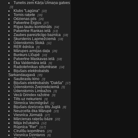
Tunelis zem Kārļa Ulmaņa gatves
3
Klubs "Lagūna"
22
Tornis raķete
16
Odzienas pils
26
Patvertne Ērgļos
27
Rīgas tauku kombināts
64
Patvertne Rankas ielā
13
Zaubes pareizticīgo baznīca
18
Skurstenis Lapmežciemā
18
Ūdenstornis Slokā
11
RER ēdnīca
9
Mārupes armijas daļa
26
Bunkurs Līčupē
10
Patvertne Maskavas ielā
18
Ēka Valdemāra ielā
6
Radiotehnikas siltumtrase
14
Bijušais elektrobalsts
Sarkandaugavā
35
Saulkrastu kino
3
Bijušais elektrobalsts "Dakša"
17
Ūdenstornis Zvejniekciemā
5
Ūdenstornis Limbažos
3
Vecā Grindex ražotne
9
Tilts uz nekurieni
9
Slimnīca Vecmilgrāvī
1
Bijušais dzelzceļa tilts Juglā
8
Neuzcelta ēka Mārupē
15
Viesnīca Jūrmalā
27
Mārcienas raķešu bāze
22
Māja Inčukalnā
12
Rūpnīca "Rer"
117
Cīrulīšu kopmītnes
25
Viesnīca Dzintaros
6