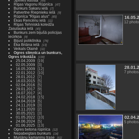
Spilves lidosta
69
Rīgas Vagonu Rūpnīca
47
Bunkurs Sakaru ielā
7
Patvertne Riepnieku ielā
9
Rūpnīca "Rīgas alus"
16.05.
85
Ēkas Rencēnu ielā
11
12 photo
Rīgas Tehniskā koledža
Zasulauka ielā
45
Bunkurs zem bijušā policijas
iecirkņa
9
Bijusī poliklīnika
76
Ēka Briāna ielā
13
Veikals Olainē
11
Ogres slimnīca un bunkurs,
Ogres trikotāža
130
25.04.2009
19
02.05.2009
3
28.01.
16.05.2009
12
7 photos
22.01.2012
10
28.01.2012
7
16.03.2015
5
02.04.2016
5
29.01.2017
9
16.07.2017
4
24.02.2018
15
24.04.2019
5
24.11.2019
3
14.11.2020
2
30.05.2021
3
02.04.
01.05.2022
10
24.06.2024
5
5 photos
01.06.2025
13
Ogres betona rūpnīca
12
Nepabeigtais bunkurs
14
Murjāņu kamaniņu trase
61