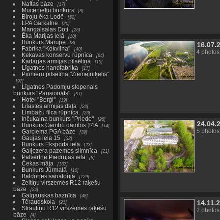
Naftas bāze
17
Mucenieku bunkurs
8
Biroju ēka Lodē
52
LPA Garkalne
20
Mangaļsalas Doti
26
Ēka Marijas ielā
10
Bunkurs Mārupē
8
16.07.
Fabrika "Kokvilna"
40
4 photos
Ķekavas konservu rūpnīca
64
Kadagas armijas pilsētiņa
15
Līgatnes handfabrika
17
Pionieru pilsētiņa "Ziemeļniķelis"
97
Līgatnes Padomju slepenais
bunkurs "Pansionāts"
91
Hotel "Berģi"
19
Lilastes armijas daļa
22
Limbažu filca rūpnīca
23
Inčukalna bunkurs "Priede"
28
24.04.
Bunkurs Ganību dambis 24A
14
5 photos
Garciema PGA bāze
39
Gaujas iela 15
32
Bunkurs Eksporta ielā
23
Gaiļezera pazemes slimnīca
21
Patvertne Piedrujas iela
8
Čekas māja
137
Bunkurs Jūrmalā
10
Baldones sanatorija
129
Zeltiņu virszemes R12 raķešu
bāze
24
Galgauskas baznīca
48
Tēraudskola
14.11.
21
Strautiņu R12 virszemes raķešu
2 photos
bāze
4