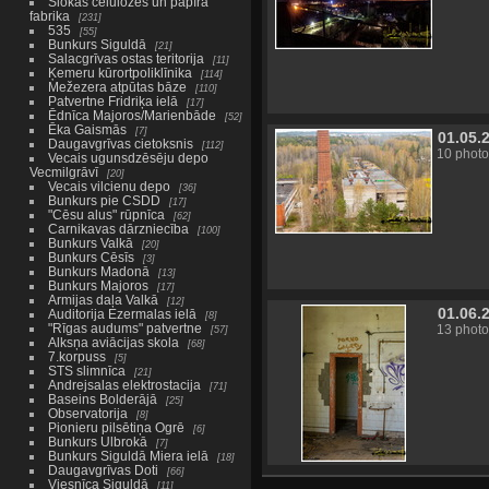
Slokas celulozes un papīra
fabrika
231
535
55
Bunkurs Siguldā
21
Salacgrīvas ostas teritorija
11
Ķemeru kūrortpoliklīnika
114
Mežezera atpūtas bāze
110
Patvertne Fridriķa ielā
17
Ēdnīca Majoros/Marienbāde
52
Ēka Gaismās
7
01.05.
Daugavgrīvas cietoksnis
112
10 photo
Vecais ugunsdzēsēju depo
Vecmilgrāvī
20
Vecais vilcienu depo
36
Bunkurs pie CSDD
17
"Cēsu alus" rūpnīca
62
Carnikavas dārzniecība
100
Bunkurs Valkā
20
Bunkurs Cēsīs
3
Bunkurs Madonā
13
Bunkurs Majoros
17
Armijas daļa Valkā
12
01.06.
Auditorija Ezermalas ielā
8
"Rīgas audums" patvertne
13 photo
57
Alksņa aviācijas skola
68
7.korpuss
5
STS slimnīca
21
Andrejsalas elektrostacija
71
Baseins Bolderājā
25
Observatorija
8
Pionieru pilsētiņa Ogrē
6
Bunkurs Ulbrokā
7
Bunkurs Siguldā Miera ielā
18
Daugavgrīvas Doti
66
Viesnīca Siguldā
11