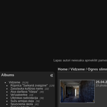
Lapas autori neiesaka apmeklēt pamestas
Home
/
Vidzeme
/
Ogres slimn
Albums
25.04.
Vidzeme
5126
Rūpnīca "Sarkanā zvaigzne"
19 photo
129
Zasulauka kultūras nams
22
Alus darītava "Vārpa"
45
Vef patvertne
10
Ulbrokas radiostacija
36
Sužu armijas daļa
59
Spuņciema skola
41