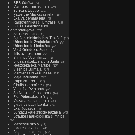
RER ēdnīca
9
Mārupes armijas daļa
26
Bunkurs Līčupē
10
Patvertne Maskavas ielā
18
Ēka Valdemāra ielā
6
Radiotehnikas siltumtrase
14
Bijušais elektrobalsts
Sarkandaugavā
35
Saulkrastu kino
3
Bijušais elektrobalsts "Dakša"
17
Ūdenstornis Zvejniekciemā
5
Ūdenstornis Limbažos
3
Vecā Grindex ražotne
9
Tilts uz nekurieni
9
Slimnīca Vecmilgrāvī
1
Bijušais dzelzceļa tilts Juglā
8
Neuzcelta ēka Mārupē
15
Viesnīca Jūrmalā
27
Mārcienas raķešu bāze
22
Māja Inčukalnā
12
Rūpnīca "Rer"
117
Cīrulīšu kopmītnes
25
Viesnīca Dzintaros
6
Skrīveru kultūras nams
28
Ēka Pētersalas ielā
17
Mežaparka sanatorija
33
Līgatnes papīrfabrika
48
Ēka Ropažos
9
Suntažu Pareizticīgo baznīca
42
Straupes narkoloģiskā slimnīca
64
Mazozolu skola
19
Līderes baznīca
24
Boķu tautas nams
25