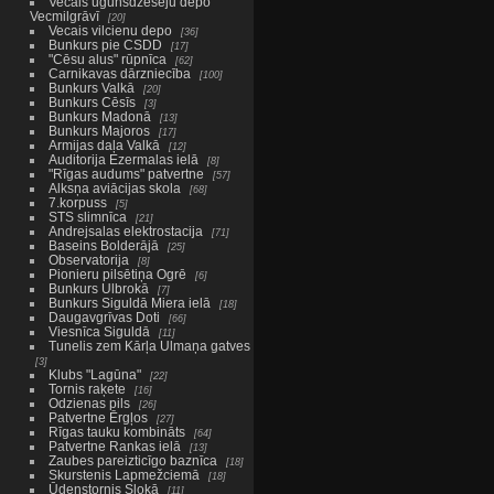
Vecais ugunsdzēsēju depo
Vecmilgrāvī
20
Vecais vilcienu depo
36
Bunkurs pie CSDD
17
"Cēsu alus" rūpnīca
62
Carnikavas dārzniecība
100
Bunkurs Valkā
20
Bunkurs Cēsīs
3
Bunkurs Madonā
13
Bunkurs Majoros
17
Armijas daļa Valkā
12
Auditorija Ezermalas ielā
8
"Rīgas audums" patvertne
57
Alksņa aviācijas skola
68
7.korpuss
5
STS slimnīca
21
Andrejsalas elektrostacija
71
Baseins Bolderājā
25
Observatorija
8
Pionieru pilsētiņa Ogrē
6
Bunkurs Ulbrokā
7
Bunkurs Siguldā Miera ielā
18
Daugavgrīvas Doti
66
Viesnīca Siguldā
11
Tunelis zem Kārļa Ulmaņa gatves
3
Klubs "Lagūna"
22
Tornis raķete
16
Odzienas pils
26
Patvertne Ērgļos
27
Rīgas tauku kombināts
64
Patvertne Rankas ielā
13
Zaubes pareizticīgo baznīca
18
Skurstenis Lapmežciemā
18
Ūdenstornis Slokā
11