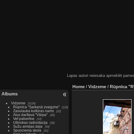
Lapas autori neiesaka apmeklēt pamestas
Home
/
Vidzeme
/
Rūpnīca "R
Albums
Vidzeme
5126
Rūpnīca "Sarkanā zvaigzne"
129
Zasulauka kultūras nams
22
Alus darītava "Vārpa"
45
Vef patvertne
10
Ulbrokas radiostacija
36
Sužu armijas daļa
59
Spuņciema skola
41