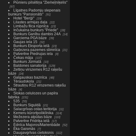
Pionieru pilsētiņa "Ziemeļniķelis"
97
Līgatnes Padomju slepenais
bunkurs "Pansionāts"
91
Hotel "Berģi"
19
Lilastes armijas daļa
22
Limbažu filca rūpnīca
23
Inčukalna bunkurs "Priede"
28
Bunkurs Ganību dambis 24A
14
Garciema PGA bāze
39
Gaujas iela 15
32
Bunkurs Eksporta ielā
23
Gaiļezera pazemes slimnīca
21
Patvertne Piedrujas iela
8
Čekas māja
137
Bunkurs Jūrmalā
10
Baldones sanatorija
129
Zeltiņu virszemes R12 raķešu
bāze
24
Galgauskas baznīca
48
Tēraudskola
21
Strautiņu R12 virszemes raķešu
bāze
4
Slokas celulozes un papīra
fabrika
231
535
55
Bunkurs Siguldā
21
Salacgrīvas ostas teritorija
11
Ķemeru kūrortpoliklīnika
114
Mežezera atpūtas bāze
110
Patvertne Fridriķa ielā
17
Ēdnīca Majoros/Marienbāde
52
Ēka Gaismās
7
Daugavgrīvas cietoksnis
112