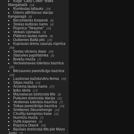
Kuģa "Lady Cotlin" vraks
Mangaļsalā
14
Rumbulas lidlauks
19
Ūdens attīrīšanas stacija
Ķengaragā
6
Benzīntanks Ķeipenē
8
Slokas kultūras nams
4
Rūpnīca "Straume"
16
Veikals Upmalās
9
Plāteres tautas nams
9
Gulbenes Baltā pils
19
Kupravas drenu cauruļu rūpnīca
54
Sedas vilcienu depo
29
Staiceles papīrfabrika
6
Brekšu muiža
7
Veckalsnavas luterāņu baznīca
37
Bērzaunes pareizticīgo baznīca
19
Lazdonas kažokzvēru ferma
33
Sējas muiža
10
Ārciema tautas nams
27
Ipiķu skola
17
Mazsalacas dzelzceļa tilts
6
Puikules dzelzceļa stacija
11
Vestienas luterāņu baznīca
7
Tolkas pareizticīgo baznīca
24
Smiltenes Stounehenge
10
Cīrulīšu kamaniņu trase
11
Nurmižu muiža
7
Vulfa kapenes
4
Rūpnīca Olainē
33
Bijušais dzelzceļa tilts pār Mazo
Juglu
7