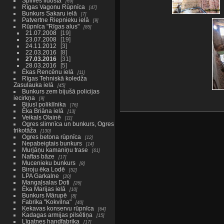
Spilves lidosta
69
Rīgas Vagonu Rūpnīca
47
Bunkurs Sakaru ielā
7
Patvertne Riepnieku ielā
9
Rūpnīca "Rīgas alus"
85
21.07.2008
19
23.07.2008
19
24.11.2012
3
22.03.2016
8
27.03.2016
31
28.03.2016
5
Ēkas Rencēnu ielā
11
Rīgas Tehniskā koledža
Zasulauka ielā
45
Bunkurs zem bijušā policijas
iecirkņa
9
Bijusī poliklīnika
76
Ēka Briāna ielā
13
Veikals Olainē
11
Ogres slimnīca un bunkurs, Ogres
trikotāža
130
Ogres betona rūpnīca
12
Nepabeigtais bunkurs
14
Murjāņu kamaniņu trase
61
Naftas bāze
17
Mucenieku bunkurs
8
Biroju ēka Lodē
52
LPA Garkalne
20
Mangaļsalas Doti
26
Ēka Marijas ielā
10
Bunkurs Mārupē
8
Fabrika "Kokvilna"
40
Ķekavas konservu rūpnīca
64
Kadagas armijas pilsētiņa
15
Līgatnes handfabrika
17