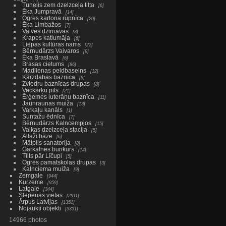
Tunelis zem dzelzceļa tilta
6
Ēka Jumpravā
14
Ogres kartona rūpnīca
20
Ēka Limbažos
7
Vaives dzirnavas
8
Krapes katlumāja
6
Liepas kultūras nams
22
Bērnudārzs Vaivaros
9
Ēka Braslavā
6
Brasas cietums
86
Madlienas peldbaseins
12
Kārzdabas baznīca
8
Zviedru baznīcas drupas
8
Veckārķu pils
21
Ērģemes luterāņu baznīca
11
Jaunraunas muiža
13
Varkaļu kanāls
1
Suntažu ēdnīca
7
Bērnudārzs Kalncempjos
15
Valkas dzelzceļa stacija
5
Allaži bāze
6
Mālpils sanatorija
8
Garkalnes bunkurs
14
Tilts pār Līčupi
5
Ogres pamatskolas drupas
3
Kalnciema muiža
9
Zemgale
944
Kurzeme
959
Latgale
344
Slepenās vietas
2911
Ārpus Latvijas
1351
Nojaukti objekti
3331
14966 photos