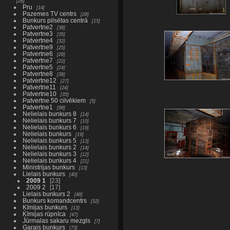
26
Pru
14
Pazemes TV centrs
28
Bunkurs pilsētas centrā
15
Patvertne2
38
Patvertne3
35
Patvertne4
32
Patvertne9
25
Patvertne6
28
Patvertne7
22
Patvertne5
24
Patvertne8
38
Patvertne12
27
Patvertne11
24
Patvertne10
35
Patvertne 50 cilvēkiem
5
Patvertne1
98
Nelielais bunkurs 8
14
Nelielais bunkurs 7
10
Nelielais bunkurs 6
19
Nelielais bunkurs
19
Nelielais bunkurs 5
13
Nelielais bunkurs 2
14
Nelielais bunkurs 3
12
Nelielais bunkurs 4
21
Ministrijas bunkurs
13
Lielais bunkurs
40
2009 1
23
2009 2
17
Lielais bunkurs 2
48
Bunkurs komandcentrs
52
Ķīmijas bunkurs
13
Ķīmijas rūpnīca
47
Jūrmalas sakaru mezgls
7
Garais bunkurs
73