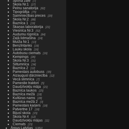
Sporta zāle
7
Skola Nr.1
27
Pelnu sanatorija
62
Tipogrāfija
75
Saimniecības preces
20
Skola Nr.2
88
Baznīca 1
19
Skaņas laboratorija
21
Viesnīca Nr.3
52
Audumu rūpnīca
84
Zaļā lidmašīna
24
Muiža Nr.1
13
Benzīntanks
16
Lauku skola
16
Autobusu ciemats
16
Kempings
26
Skola Nr.3
31
Siltumnīca
34
Baznīca 2
12
Pamestais autobuss
35
Aizaugusī dārzniecība
12
Vecā slimnīca
7
Pamestie traktori
5
Daudzīvokļu māja
21
Baznīca laukos
25
Baznīca mežā
18
Kultūras nams
28
Baznīca mežā 2
3
Pamestais karjers
18
Patvertne 17
18
Bijusī skola
15
Skola Nr.4
12
Daudzīvokļu mājas
11
Ciemats
15
Ārpus Latvijas
1351