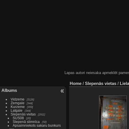
Lapas autori neiesaka apmeklēt pamestas
Home
/
Slepenās vietas
/
Liel
Albums
Vidzeme
5126
Zemgale
944
Kurzeme
959
Latgale
344
Slepenās vietas
2911
SUS08
20
Slepenā slimnīca
50
Apsaimniekots sakaru bunkurs