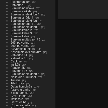
Elektrobunkurs
17
Patvertne13
6
Bunkurs noliktava
11
Bunkurs veikals
11
Bunkurs ar elektrību 4
17
Bunkurs ar ūdeni
34
Bunkurs ar elektrību
7
Bunkurs ar ūdeni 2
20
Bunkurs ar elektrību 2
21
Bunkurs kalnā 2
20
Bunkurs kalnā 3
25
Bunkurs kalnā
11
Bunkurs muitas zonā 2
7
265. patvertne
34
260. patvertne
33
Aizvērtais bunkurs
14
Apsaimniekots bunkurs
15
Patvertne 14
12
Patvertne 15
22
Ceptuve
61
Institūts
99
Pansionāts
63
Patvertne 16
18
Bunkurs ar elektrību 5
25
Nelielais bunkurs 9
10
Tunelis
13
16a kopija
18
Gaļas kombināts
138
Atrakciju parks
45
Stikla rūpnīca
37
Govju ferma
63
Institūts 2
65
Dārzniecība
19
Rūpnīcas cehs
15