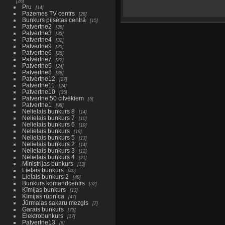
26
Pru
14
Pazemes TV centrs
28
Bunkurs pilsētas centrā
15
Patvertne2
38
Patvertne3
35
Patvertne4
32
Patvertne9
25
Patvertne6
28
Patvertne7
22
Patvertne5
24
Patvertne8
38
Patvertne12
27
Patvertne11
24
Patvertne10
35
Patvertne 50 cilvēkiem
5
Patvertne1
98
Nelielais bunkurs 8
14
Nelielais bunkurs 7
10
Nelielais bunkurs 6
19
Nelielais bunkurs
19
Nelielais bunkurs 5
13
Nelielais bunkurs 2
14
Nelielais bunkurs 3
12
Nelielais bunkurs 4
21
Ministrijas bunkurs
13
Lielais bunkurs
40
Lielais bunkurs 2
48
Bunkurs komandcentrs
52
Ķīmijas bunkurs
13
Ķīmijas rūpnīca
47
Jūrmalas sakaru mezgls
7
Garais bunkurs
73
Elektrobunkurs
17
Patvertne13
6