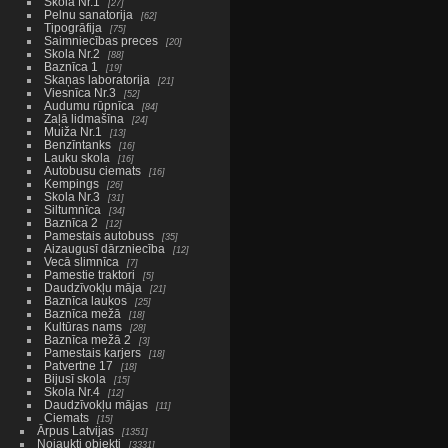
Skola Nr.1
27
Pelnu sanatorija
62
Tipogrāfija
75
Saimniecības preces
20
Skola Nr.2
88
Baznīca 1
19
Skaņas laboratorija
21
Viesnīca Nr.3
52
Audumu rūpnīca
84
Zaļā lidmašīna
24
Muiža Nr.1
13
Benzīntanks
16
Lauku skola
16
Autobusu ciemats
16
Kempings
26
Skola Nr.3
31
Siltumnīca
34
Baznīca 2
12
Pamestais autobuss
35
Aizaugusī dārzniecība
12
Vecā slimnīca
7
Pamestie traktori
5
Daudzīvokļu māja
21
Baznīca laukos
25
Baznīca mežā
18
Kultūras nams
28
Baznīca mežā 2
3
Pamestais karjers
18
Patvertne 17
18
Bijusī skola
15
Skola Nr.4
12
Daudzīvokļu mājas
11
Ciemats
15
Ārpus Latvijas
1351
Nojaukti objekti
3331