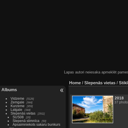
Lapas autori neiesaka apmeklēt pamestas
Home
/
Slepenās vietas
/
Stik
Albums
2018
Vidzeme
5126
Zemgale
37 photo
944
Kurzeme
959
Latgale
344
Slepenās vietas
2911
SUS08
20
Slepenā slimnīca
50
Apsaimniekots sakaru bunkurs