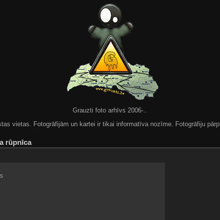
Grauzti foto arhīvs 2006-..
 vietas. Fotogrāfijām un kartei ir tikai informatīva nozīme. Fotogrāfiju pārpu
la rūpnīca
s