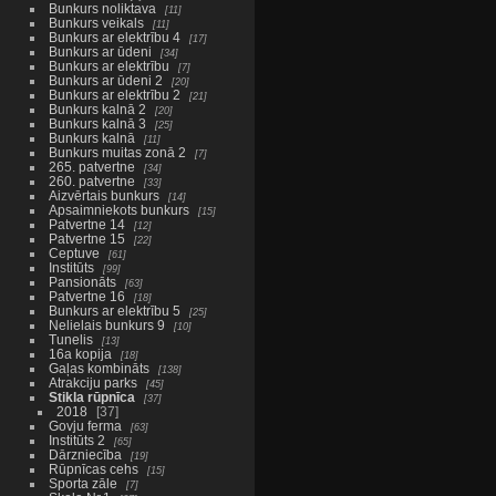
Bunkurs noliktava
11
Bunkurs veikals
11
Bunkurs ar elektrību 4
17
Bunkurs ar ūdeni
34
Bunkurs ar elektrību
7
Bunkurs ar ūdeni 2
20
Bunkurs ar elektrību 2
21
Bunkurs kalnā 2
20
Bunkurs kalnā 3
25
Bunkurs kalnā
11
Bunkurs muitas zonā 2
7
265. patvertne
34
260. patvertne
33
Aizvērtais bunkurs
14
Apsaimniekots bunkurs
15
Patvertne 14
12
Patvertne 15
22
Ceptuve
61
Institūts
99
Pansionāts
63
Patvertne 16
18
Bunkurs ar elektrību 5
25
Nelielais bunkurs 9
10
Tunelis
13
16a kopija
18
Gaļas kombināts
138
Atrakciju parks
45
Stikla rūpnīca
37
2018
37
Govju ferma
63
Institūts 2
65
Dārzniecība
19
Rūpnīcas cehs
15
Sporta zāle
7