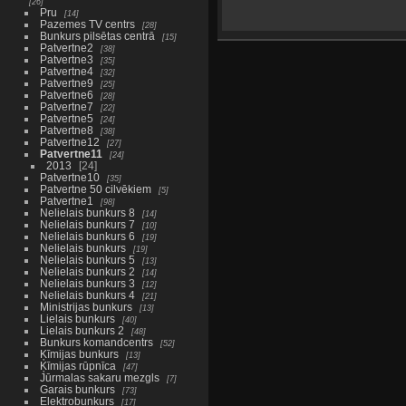
26
Pru
14
Pazemes TV centrs
28
Bunkurs pilsētas centrā
15
Patvertne2
38
Patvertne3
35
Patvertne4
32
Patvertne9
25
Patvertne6
28
Patvertne7
22
Patvertne5
24
Patvertne8
38
Patvertne12
27
Patvertne11
24
2013
24
Patvertne10
35
Patvertne 50 cilvēkiem
5
Patvertne1
98
Nelielais bunkurs 8
14
Nelielais bunkurs 7
10
Nelielais bunkurs 6
19
Nelielais bunkurs
19
Nelielais bunkurs 5
13
Nelielais bunkurs 2
14
Nelielais bunkurs 3
12
Nelielais bunkurs 4
21
Ministrijas bunkurs
13
Lielais bunkurs
40
Lielais bunkurs 2
48
Bunkurs komandcentrs
52
Ķīmijas bunkurs
13
Ķīmijas rūpnīca
47
Jūrmalas sakaru mezgls
7
Garais bunkurs
73
Elektrobunkurs
17