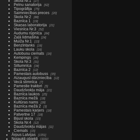
Skola Nr.1
27
Pelnu sanatorija
62
Tipogrāfija
75
Saimniecības preces
20
Skola Nr.2
88
Baznīca 1
19
Skaņas laboratorija
21
Viesnīca Nr.3
52
Audumu rūpnīca
84
Zaļā lidmašīna
24
Muiža Nr.1
13
Benzīntanks
16
Lauku skola
16
Autobusu ciemats
16
Kempings
26
Skola Nr.3
31
Siltumnīca
34
Baznīca 2
12
Pamestais autobuss
35
Aizaugusī dārzniecība
12
Vecā slimnīca
7
Pamestie traktori
5
Daudzīvokļu māja
21
Baznīca laukos
25
Baznīca mežā
18
Kultūras nams
28
Baznīca mežā 2
3
Pamestais karjers
18
Patvertne 17
18
Bijusī skola
15
Skola Nr.4
12
Daudzīvokļu mājas
11
Ciemats
15
Ārpus Latvijas
1351
Nojaukti objekti
3331