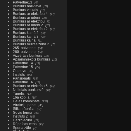
Patvertne13
6
Bunkurs noliktava
11
Bunkurs veikals
11
Bunkurs ar elektrību 4
17
Bunkurs ar ūdeni
34
Bunkurs ar elektrību
7
Bunkurs ar ūdeni 2
20
Bunkurs ar elektrību 2
21
Bunkurs kalnā 2
20
Bunkurs kalnā 3
25
Bunkurs kalnā
11
Bunkurs muitas zonā 2
7
265. patvertne
34
260. patvertne
33
Aizvērtais bunkurs
14
Apsaimniekots bunkurs
15
Patvertne 14
12
Patvertne 15
22
Ceptuve
61
Institūts
99
Pansionāts
63
Patvertne 16
18
Bunkurs ar elektrību 5
25
Nelielais bunkurs 9
10
Tunelis
13
16a kopija
18
Gaļas kombināts
138
Atrakciju parks
45
Stikla rūpnīca
37
Govju ferma
63
Institūts 2
65
Dārzniecība
19
Rūpnīcas cehs
15
Sporta zāle
7