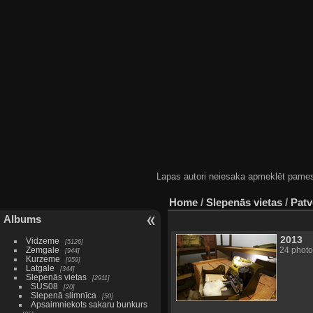
Lapas autori neiesaka apmeklēt pamestas
Home
/
Slepenās vietas
/
Patv
Albums
2013
Vidzeme
5126
Zemgale
24 photo
944
Kurzeme
959
Latgale
344
Slepenās vietas
2911
SUS08
20
Slepenā slimnīca
50
Apsaimniekots sakaru bunkurs