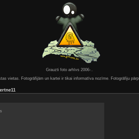
Grauzti foto arhīvs 2006-..
 vietas. Fotogrāfijām un kartei ir tikai informatīva nozīme. Fotogrāfiju pārpu
ertne11
s