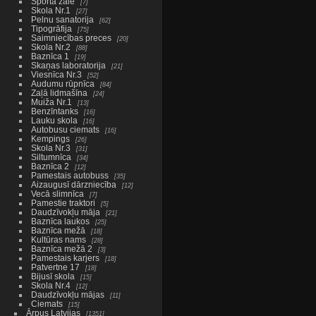
Sporta zāle
7
Skola Nr.1
27
Pelnu sanatorija
62
Tipogrāfija
75
Saimniecības preces
20
Skola Nr.2
88
Baznīca 1
19
Skaņas laboratorija
21
Viesnīca Nr.3
52
Audumu rūpnīca
84
Zaļā lidmašīna
24
Muiža Nr.1
13
Benzīntanks
16
Lauku skola
16
Autobusu ciemats
16
Kempings
26
Skola Nr.3
31
Siltumnīca
34
Baznīca 2
12
Pamestais autobuss
35
Aizaugusī dārzniecība
12
Vecā slimnīca
7
Pamestie traktori
5
Daudzīvokļu māja
21
Baznīca laukos
25
Baznīca mežā
18
Kultūras nams
28
Baznīca mežā 2
3
Pamestais karjers
18
Patvertne 17
18
Bijusī skola
15
Skola Nr.4
12
Daudzīvokļu mājas
11
Ciemats
15
Ārpus Latvijas
1351