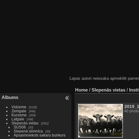
Lapas autori neiesaka apmeklēt pamestas
Home
/
Slepenās vietas
/
Insti
Albums
2019_
Vidzeme
5126
Zemgale
40 photo
944
Kurzeme
959
Latgale
344
Slepenās vietas
2911
SUS08
20
Slepenā slimnīca
50
Apsaimniekots sakaru bunkurs