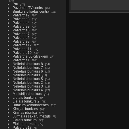
26
Pru
14
Pazemes TV centrs
28
Bunkurs pilsētas centrā
15
Patvertne2
38
Patvertne3
35
Patvertne4
32
Patvertne9
25
Patvertne6
28
Patvertne7
22
Patvertne5
24
Patvertne8
38
Patvertne12
27
Patvertne11
24
Patvertne10
35
Patvertne 50 cilvēkiem
5
Patvertne1
98
Nelielais bunkurs 8
14
Nelielais bunkurs 7
10
Nelielais bunkurs 6
19
Nelielais bunkurs
19
Nelielais bunkurs 5
13
Nelielais bunkurs 2
14
Nelielais bunkurs 3
12
Nelielais bunkurs 4
21
Ministrijas bunkurs
13
Lielais bunkurs
40
Lielais bunkurs 2
48
Bunkurs komandcentrs
52
Ķīmijas bunkurs
13
Ķīmijas rūpnīca
47
Jūrmalas sakaru mezgls
7
Garais bunkurs
73
Elektrobunkurs
17
Patvertne13
6