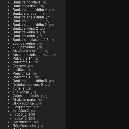
Bunkurs noliktava
11
Bunkurs veikals
11
Bunkurs ar elektrību 4
17
Bunkurs ar ūdeni
34
Bunkurs ar elektrību
7
Bunkurs ar ūdeni 2
20
Bunkurs ar elektrību 2
21
Bunkurs kalnā 2
20
Bunkurs kalnā 3
25
Bunkurs kalnā
11
Bunkurs muitas zonā 2
7
265. patvertne
34
260. patvertne
33
Aizvērtais bunkurs
14
Apsaimniekots bunkurs
15
Patvertne 14
12
Patvertne 15
22
Ceptuve
61
Institūts
99
Pansionāts
63
Patvertne 16
18
Bunkurs ar elektrību 5
25
Nelielais bunkurs 9
10
Tunelis
13
16a kopija
18
Gaļas kombināts
138
Atrakciju parks
45
Stikla rūpnīca
37
Govju ferma
63
Institūts 2
65
2019_1
40
2019_2
25
Dārzniecība
19
Rūpnīcas cehs
15