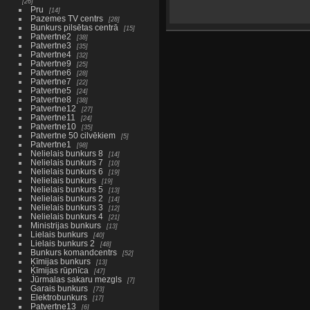
26
Pru
14
Pazemes TV centrs
28
Bunkurs pilsētas centrā
15
Patvertne2
38
Patvertne3
35
Patvertne4
32
Patvertne9
25
Patvertne6
28
Patvertne7
22
Patvertne5
24
Patvertne8
38
Patvertne12
27
Patvertne11
24
Patvertne10
35
Patvertne 50 cilvēkiem
5
Patvertne1
98
Nelielais bunkurs 8
14
Nelielais bunkurs 7
10
Nelielais bunkurs 6
19
Nelielais bunkurs
19
Nelielais bunkurs 5
13
Nelielais bunkurs 2
14
Nelielais bunkurs 3
12
Nelielais bunkurs 4
21
Ministrijas bunkurs
13
Lielais bunkurs
40
Lielais bunkurs 2
48
Bunkurs komandcentrs
52
Ķīmijas bunkurs
13
Ķīmijas rūpnīca
47
Jūrmalas sakaru mezgls
7
Garais bunkurs
73
Elektrobunkurs
17
Patvertne13
6