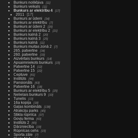
Bunkurs noliktava
11
Bunkurs veikals
11
Bunkurs ar elektrību 4
17
2011
17
Bunkurs ar ūdeni
34
Bunkurs ar elektrību
7
Bunkurs ar ūdeni 2
20
Bunkurs ar elektrību 2
21
Bunkurs kalnā 2
20
Bunkurs kalnā 3
25
Bunkurs kalnā
11
Bunkurs muitas zonā 2
7
265. patvertne
34
260. patvertne
33
Aizvērtais bunkurs
14
Apsaimniekots bunkurs
15
Patvertne 14
12
Patvertne 15
22
Ceptuve
61
Institūts
99
Pansionāts
63
Patvertne 16
18
Bunkurs ar elektrību 5
25
Nelielais bunkurs 9
10
Tunelis
13
16a kopija
18
Gaļas kombināts
138
Atrakciju parks
45
Stikla rūpnīca
37
Govju ferma
63
Institūts 2
65
Dārzniecība
19
Rūpnīcas cehs
15
Sporta zāle
7