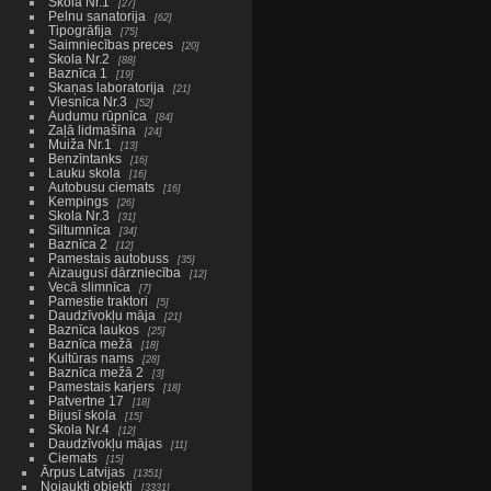
Skola Nr.1
27
Pelnu sanatorija
62
Tipogrāfija
75
Saimniecības preces
20
Skola Nr.2
88
Baznīca 1
19
Skaņas laboratorija
21
Viesnīca Nr.3
52
Audumu rūpnīca
84
Zaļā lidmašīna
24
Muiža Nr.1
13
Benzīntanks
16
Lauku skola
16
Autobusu ciemats
16
Kempings
26
Skola Nr.3
31
Siltumnīca
34
Baznīca 2
12
Pamestais autobuss
35
Aizaugusī dārzniecība
12
Vecā slimnīca
7
Pamestie traktori
5
Daudzīvokļu māja
21
Baznīca laukos
25
Baznīca mežā
18
Kultūras nams
28
Baznīca mežā 2
3
Pamestais karjers
18
Patvertne 17
18
Bijusī skola
15
Skola Nr.4
12
Daudzīvokļu mājas
11
Ciemats
15
Ārpus Latvijas
1351
Nojaukti objekti
3331