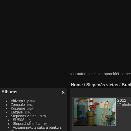
Lapas autori neiesaka apmeklēt pamestas
Home
/
Slepenās vietas
/
Bunk
Albums
2011
Vidzeme
5126
Zemgale
17 photo
944
Kurzeme
959
Latgale
344
Slepenās vietas
2911
SUS08
20
Slepenā slimnīca
50
Apsaimniekots sakaru bunkurs