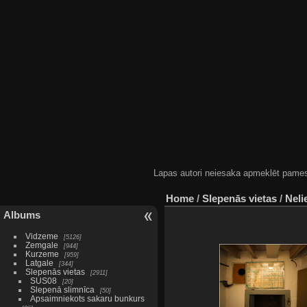
Lapas autori neiesaka apmeklēt pamestas
Home
/
Slepenās vietas
/
Neli
Albums
Vidzeme
5126
Zemgale
944
Kurzeme
959
Latgale
344
Slepenās vietas
2911
SUS08
20
Slepenā slimnīca
50
Apsaimniekots sakaru bunkurs