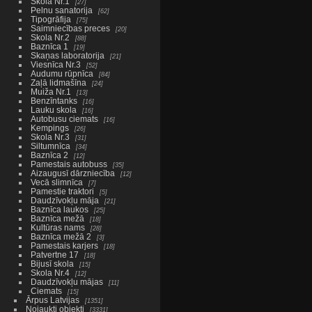
Skola Nr.1
27
Pelnu sanatorija
62
Tipogrāfija
75
Saimniecības preces
20
Skola Nr.2
88
Baznīca 1
19
Skaņas laboratorija
21
Viesnīca Nr.3
52
Audumu rūpnīca
84
Zaļā lidmašīna
24
Muiža Nr.1
13
Benzīntanks
16
Lauku skola
16
Autobusu ciemats
16
Kempings
26
Skola Nr.3
31
Siltumnīca
34
Baznīca 2
12
Pamestais autobuss
35
Aizaugusī dārzniecība
12
Vecā slimnīca
7
Pamestie traktori
5
Daudzīvokļu māja
21
Baznīca laukos
25
Baznīca mežā
18
Kultūras nams
28
Baznīca mežā 2
3
Pamestais karjers
18
Patvertne 17
18
Bijusī skola
15
Skola Nr.4
12
Daudzīvokļu mājas
11
Ciemats
15
Ārpus Latvijas
1351
Nojaukti objekti
3331