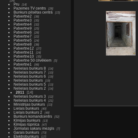
26
Pru
14
Pazemes TV centrs
28
Bunkurs pilsētas centrā
15
Patvertne2
38
Patvertne3
35
Patvertne4
32
Patvertne9
25
Patvertne6
28
Patvertne7
22
Patvertne5
24
Patvertne8
38
Patvertne12
27
Patvertne11
24
Patvertne10
35
Patvertne 50 cilvēkiem
5
Patvertne1
98
Nelielais bunkurs 8
14
Nelielais bunkurs 7
10
Nelielais bunkurs 6
19
Nelielais bunkurs
19
Nelielais bunkurs 5
13
Nelielais bunkurs 2
14
2011
14
Nelielais bunkurs 3
12
Nelielais bunkurs 4
21
Ministrijas bunkurs
13
Lielais bunkurs
40
Lielais bunkurs 2
48
Bunkurs komandcentrs
52
Ķīmijas bunkurs
13
Ķīmijas rūpnīca
47
Jūrmalas sakaru mezgls
7
Garais bunkurs
73
Elektrobunkurs
17