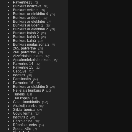
Patvertne13
6
Bunkurs noliktava
11
Bunkurs veikals
11
Bunkurs ar elektrību 4
17
Bunkurs ar ūdeni
34
Bunkurs ar elektrību
7
Bunkurs ar ūdeni 2
20
Bunkurs ar elektrību 2
21
Bunkurs kalnā 2
20
Bunkurs kalnā 3
25
Bunkurs kalnā
11
Bunkurs muitas zonā 2
7
265. patvertne
34
260. patvertne
33
Aizvērtais bunkurs
14
Apsaimniekots bunkurs
15
Patvertne 14
12
Patvertne 15
22
Ceptuve
61
Institūts
99
Pansionāts
63
Patvertne 16
18
Bunkurs ar elektrību 5
25
Nelielais bunkurs 9
10
Tunelis
13
16a kopija
18
Gaļas kombināts
138
Atrakciju parks
45
Stikla rūpnīca
37
Govju ferma
63
Institūts 2
65
Dārzniecība
19
Rūpnīcas cehs
15
Sporta zāle
7