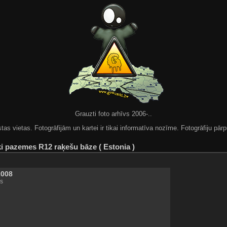
Grauzti foto arhīvs 2006-..
 vietas. Fotogrāfijām un kartei ir tikai informatīva nozīme. Fotogrāfiju pārpu
ki pazemes R12 raķešu bāze ( Estonia )
2008
s