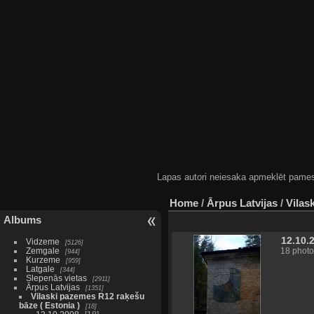
Lapas autori neiesaka apmeklēt pamestas
Home
/
Ārpus Latvijas
/
Vilas
Albums
12.10.
Vidzeme
5126
Zemgale
18 photo
944
Kurzeme
959
Latgale
344
Slepenās vietas
2911
Ārpus Latvijas
1351
Vilaski pazemes R12 raķešu
bāze ( Estonia )
18