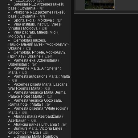
12.10.2008
18
Šateikiai R12 virzemes raķešu
bāze ( Lithuania )
8
Plokstine R12 pazemes raķešu
bāze ( Lithuania )
87
Sporta skola ( Moldova )
12
Vīna institūts, Institutul Viei și
Vinului ( Moldova )
23
Vīna pagrabi, Mileștii Mici (
Moldova )
23
Černobiļas muzejs,
Національний музей “Чорнобиль” (
Ukraine )
31
Černobiļa, Pripete, Чорнобиль,
Прип’ять ( Ukraine )
130
Pamesta ēka Uzbekistānā (
Usbekistan )
16
Patvertne Maltā, Air Shelter (
Malta )
10
Pamests autosalons Maltā ( Malta
)
33
Pazemes pilsēta Maltā, Lascaris
War Rooms ( Malta )
35
Pamesta viesnīca Maltā, Jerma
Palace Hotel ( Malta )
91
Pamesta viesnīca Gozo salā,
Ramla hotel ( Malta )
59
Pamestā pilsētiņa "White rocks" (
Malta )
58
Atpūtas mājas Azerbaidžānā (
Azerbaijan )
23
Atrakciju parks ( Lithuania )
36
Bunkurs Maltā, Victoria Lines
catacombs ( Malta )
15
Lidmašīna Maltā, Rainbow