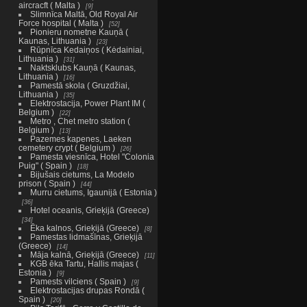
aircracft ( Malta )
9
Slimnīca Maltā, Old Royal Air
Force hospital ( Malta )
52
Pionieru nometne Kauņā (
Kaunas, Lithuania )
23
Rūpnīca Kedaiņos ( Kėdainiai,
Lithuania )
31
Naktsklubs Kauņā ( Kaunas,
Lithuania )
16
Pamestā skola ( Gruzdžiai,
Lithuania )
35
Elektrostacija, Power Plant IM (
Belgium )
22
Metro , Chet metro station (
Belgium )
13
Pazemes kapenes, Laeken
cemetery crypt ( Belgium )
26
Pamesta viesnīca, Hotel "Colonia
Puig" ( Spain )
18
Bijušais cietums, La Modelo
prison ( Spain )
44
Murru cietums, Igaunijā ( Estonia )
36
Hotel oceanis, Grieķijā (Greece)
34
Ēka kalnos, Grieķijā (Greece)
8
Pamestas lidmašīnas, Grieķijā
(Greece)
14
Māja kalnā, Grieķijā (Greece)
11
KGB ēka Tartu, Hallis majas (
Estonia )
9
Pamests vilciens ( Spain )
9
Elektrostacijas drupas Rondā (
Spain )
20