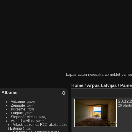
Lapas autori neiesaka apmeklēt pamestas
Home
/
Ārpus Latvijas
/
Pames
Albums
23.12.
Vidzeme
5126
Zemgale
26 photo
944
Kurzeme
959
Latgale
344
Slepenās vietas
2911
Ārpus Latvijas
1351
Vilaski pazemes R12 raķešu bāze
( Estonia )
18