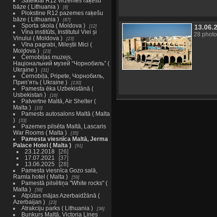
Šateikiai R12 virzemes raķešu
bāze ( Lithuania )
8
Plokstine R12 pazemes raķešu
bāze ( Lithuania )
87
Sporta skola ( Moldova )
13.06.
12
Vīna institūts, Institutul Viei și
28 photo
Vinului ( Moldova )
23
Vīna pagrabi, Mileștii Mici (
Moldova )
23
Černobiļas muzejs,
Національний музей “Чорнобиль” (
Ukraine )
31
Černobiļa, Pripete, Чорнобиль,
Прип’ять ( Ukraine )
130
Pamesta ēka Uzbekistānā (
Usbekistan )
16
Patvertne Maltā, Air Shelter (
Malta )
10
Pamests autosalons Maltā ( Malta
)
33
Pazemes pilsēta Maltā, Lascaris
War Rooms ( Malta )
35
Pamesta viesnīca Maltā, Jerma
Palace Hotel ( Malta )
91
23.12.2018
26
17.07.2021
37
13.06.2025
28
Pamesta viesnīca Gozo salā,
Ramla hotel ( Malta )
59
Pamestā pilsētiņa "White rocks" (
Malta )
58
Atpūtas mājas Azerbaidžānā (
Azerbaijan )
23
Atrakciju parks ( Lithuania )
36
Bunkurs Maltā, Victoria Lines