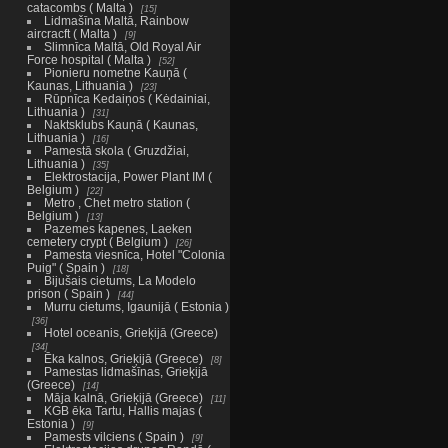
catacombs ( Malta )
15
Lidmašīna Maltā, Rainbow
aircracft ( Malta )
9
Slimnīca Maltā, Old Royal Air
Force hospital ( Malta )
52
Pionieru nometne Kauņā (
Kaunas, Lithuania )
23
Rūpnīca Kedaiņos ( Kėdainiai,
Lithuania )
31
Naktsklubs Kauņā ( Kaunas,
Lithuania )
16
Pamestā skola ( Gruzdžiai,
Lithuania )
35
Elektrostacija, Power Plant IM (
Belgium )
22
Metro , Chet metro station (
Belgium )
13
Pazemes kapenes, Laeken
cemetery crypt ( Belgium )
26
Pamesta viesnīca, Hotel "Colonia
Puig" ( Spain )
18
Bijušais cietums, La Modelo
prison ( Spain )
44
Murru cietums, Igaunijā ( Estonia )
36
Hotel oceanis, Grieķijā (Greece)
34
Ēka kalnos, Grieķijā (Greece)
8
Pamestas lidmašīnas, Grieķijā
(Greece)
14
Māja kalnā, Grieķijā (Greece)
11
KGB ēka Tartu, Hallis majas (
Estonia )
9
Pamests vilciens ( Spain )
9