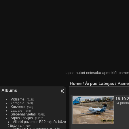
Lapas autori neiesaka apmeklēt pamestas
Home
/
Ārpus Latvijas
/
Pames
Albums
18.10.
Vidzeme
5126
Zemgale
14 photo
944
Kurzeme
959
Latgale
344
Slepenās vietas
2911
Ārpus Latvijas
1351
Vilaski pazemes R12 raķešu bāze
( Estonia )
18