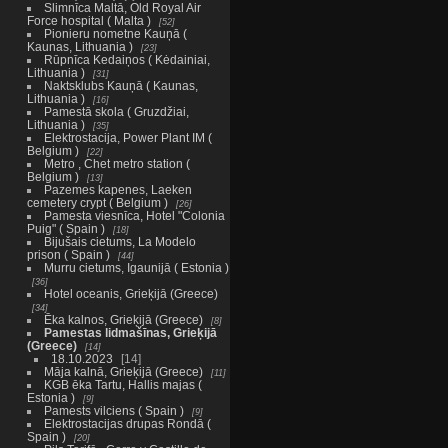
Slimnīca Maltā, Old Royal Air
Force hospital ( Malta )
52
Pionieru nometne Kauņā (
Kaunas, Lithuania )
23
Rūpnīca Kedaiņos ( Kėdainiai,
Lithuania )
31
Naktsklubs Kauņā ( Kaunas,
Lithuania )
16
Pamestā skola ( Gruzdžiai,
Lithuania )
35
Elektrostacija, Power Plant IM (
Belgium )
22
Metro , Chet metro station (
Belgium )
13
Pazemes kapenes, Laeken
cemetery crypt ( Belgium )
26
Pamesta viesnīca, Hotel "Colonia
Puig" ( Spain )
18
Bijušais cietums, La Modelo
prison ( Spain )
44
Murru cietums, Igaunijā ( Estonia )
36
Hotel oceanis, Grieķijā (Greece)
34
Ēka kalnos, Grieķijā (Greece)
8
Pamestas lidmašīnas, Grieķijā
(Greece)
14
18.10.2023
14
Māja kalnā, Grieķijā (Greece)
11
KGB ēka Tartu, Hallis majas (
Estonia )
9
Pamests vilciens ( Spain )
9
Elektrostacijas drupas Rondā (
Spain )
20