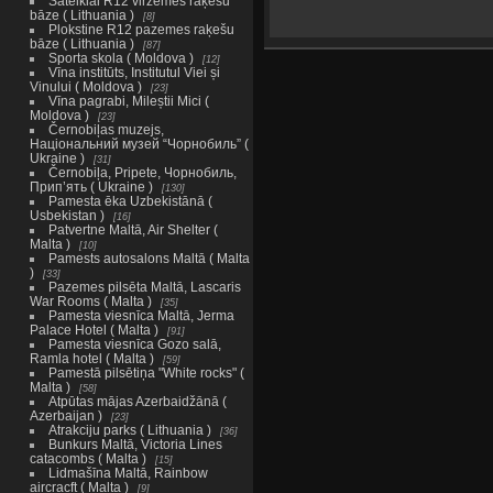
Šateikiai R12 virzemes raķešu
bāze ( Lithuania )
8
Plokstine R12 pazemes raķešu
bāze ( Lithuania )
87
Sporta skola ( Moldova )
12
Vīna institūts, Institutul Viei și
Vinului ( Moldova )
23
Vīna pagrabi, Mileștii Mici (
Moldova )
23
Černobiļas muzejs,
Національний музей “Чорнобиль” (
Ukraine )
31
Černobiļa, Pripete, Чорнобиль,
Прип’ять ( Ukraine )
130
Pamesta ēka Uzbekistānā (
Usbekistan )
16
Patvertne Maltā, Air Shelter (
Malta )
10
Pamests autosalons Maltā ( Malta
)
33
Pazemes pilsēta Maltā, Lascaris
War Rooms ( Malta )
35
Pamesta viesnīca Maltā, Jerma
Palace Hotel ( Malta )
91
Pamesta viesnīca Gozo salā,
Ramla hotel ( Malta )
59
Pamestā pilsētiņa "White rocks" (
Malta )
58
Atpūtas mājas Azerbaidžānā (
Azerbaijan )
23
Atrakciju parks ( Lithuania )
36
Bunkurs Maltā, Victoria Lines
catacombs ( Malta )
15
Lidmašīna Maltā, Rainbow
aircracft ( Malta )
9