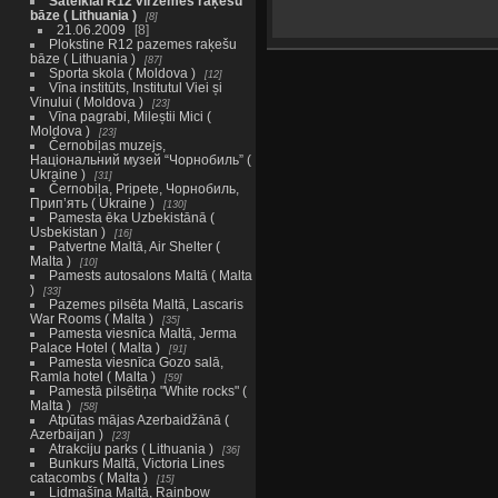
Šateikiai R12 virzemes raķešu
bāze ( Lithuania )
8
21.06.2009
8
Plokstine R12 pazemes raķešu
bāze ( Lithuania )
87
Sporta skola ( Moldova )
12
Vīna institūts, Institutul Viei și
Vinului ( Moldova )
23
Vīna pagrabi, Mileștii Mici (
Moldova )
23
Černobiļas muzejs,
Національний музей “Чорнобиль” (
Ukraine )
31
Černobiļa, Pripete, Чорнобиль,
Прип’ять ( Ukraine )
130
Pamesta ēka Uzbekistānā (
Usbekistan )
16
Patvertne Maltā, Air Shelter (
Malta )
10
Pamests autosalons Maltā ( Malta
)
33
Pazemes pilsēta Maltā, Lascaris
War Rooms ( Malta )
35
Pamesta viesnīca Maltā, Jerma
Palace Hotel ( Malta )
91
Pamesta viesnīca Gozo salā,
Ramla hotel ( Malta )
59
Pamestā pilsētiņa "White rocks" (
Malta )
58
Atpūtas mājas Azerbaidžānā (
Azerbaijan )
23
Atrakciju parks ( Lithuania )
36
Bunkurs Maltā, Victoria Lines
catacombs ( Malta )
15
Lidmašīna Maltā, Rainbow