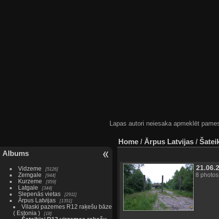
Lapas autori neiesaka apmeklēt pamestas
Home
/
Ārpus Latvijas
/
Šatei
Albums
21.06.
Vidzeme
5126
Zemgale
8 photos
944
Kurzeme
959
Latgale
344
Slepenās vietas
2911
Ārpus Latvijas
1351
Vilaski pazemes R12 raķešu bāze
( Estonia )
18