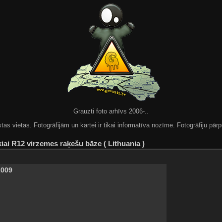
Grauzti foto arhīvs 2006-..
 vietas. Fotogrāfijām un kartei ir tikai informatīva nozīme. Fotogrāfiju pārpu
kiai R12 virzemes raķešu bāze ( Lithuania )
2009