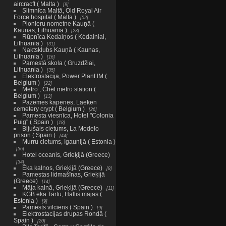
aircracft ( Malta )
9
Slimnīca Maltā, Old Royal Air
Force hospital ( Malta )
52
Pionieru nometne Kauņā (
Kaunas, Lithuania )
23
Rūpnīca Kedaiņos ( Kėdainiai,
Lithuania )
31
Naktsklubs Kauņā ( Kaunas,
Lithuania )
16
Pamestā skola ( Gruzdžiai,
Lithuania )
35
Elektrostacija, Power Plant IM (
Belgium )
22
Metro , Chet metro station (
Belgium )
13
Pazemes kapenes, Laeken
cemetery crypt ( Belgium )
26
Pamesta viesnīca, Hotel "Colonia
Puig" ( Spain )
18
Bijušais cietums, La Modelo
prison ( Spain )
44
Murru cietums, Igaunijā ( Estonia )
36
Hotel oceanis, Grieķijā (Greece)
34
Ēka kalnos, Grieķijā (Greece)
8
Pamestas lidmašīnas, Grieķijā
(Greece)
14
Māja kalnā, Grieķijā (Greece)
11
KGB ēka Tartu, Hallis majas (
Estonia )
9
Pamests vilciens ( Spain )
9
Elektrostacijas drupas Rondā (
Spain )
20