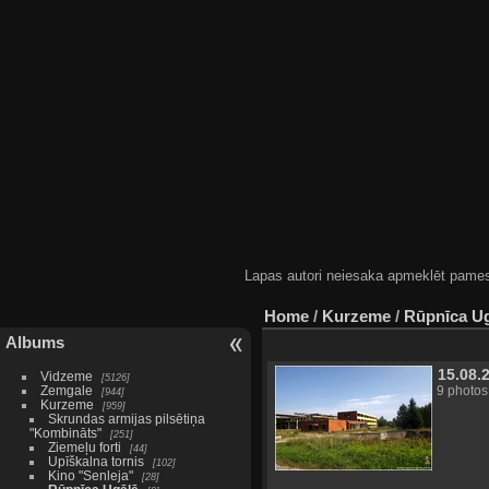
Lapas autori neiesaka apmeklēt pamestas
Home
/
Kurzeme
/
Rūpnīca U
Albums
15.08.
Vidzeme
5126
Zemgale
9 photos
944
Kurzeme
959
Skrundas armijas pilsētiņa
"Kombināts"
251
Ziemeļu forti
44
Upīškalna tornis
102
Kino "Senleja"
28