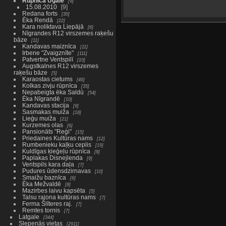
Rūpnīca Ugālē
9
15.08.2010
9
Redana forts
30
Ēka Rendā
22
Kara noliktava Liepājā
6
Nīgrandes R12 virszemes raķešu
bāze
11
Kandavas maiznīca
11
Irbene "Zvaigznīte"
111
Patvertne Ventspilī
10
Augstkalnes R12 virszemes
raķešu bāze
5
Karaostas cietums
46
Kolkas zivju rūpnīca
35
Nepabeigta ēka Saldū
54
Ēka Nīgrandē
10
Kandavas stacija
9
Sasmakas muiža
18
Lieģu muiža
21
Kurzemes olas
6
Pansionāts "Reģi"
15
Priedaines Kultūras nams
12
Rumbenieku kaļķu ceplis
19
Kuldīgas ķieģeļu rūpnīca
8
Paplakas Disnejlenda
9
Ventspils kara daļa
7
Pudures ūdensdzirnavas
10
Smaižu baznīca
6
Ēka Mežvaldē
8
Mazirbes laivu kapsēta
5
Talsu rajona kultūras nams
7
Ferma Šlīteres raj.
7
Remtes tornis
7
Latgale
344
Slepenās vietas
2911