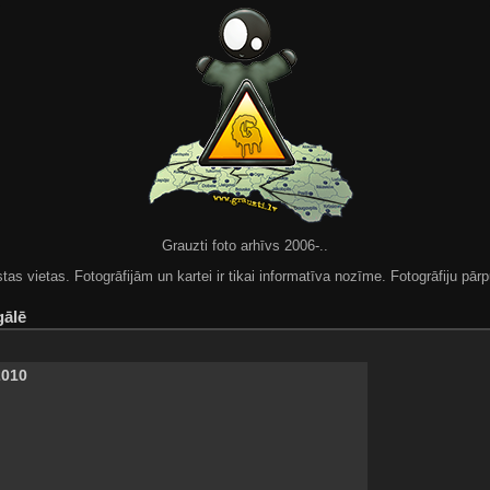
Grauzti foto arhīvs 2006-..
 vietas. Fotogrāfijām un kartei ir tikai informatīva nozīme. Fotogrāfiju pārpu
gālē
2010