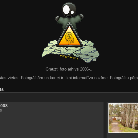
Grauzti foto arhīvs 2006-..
 vietas. Fotogrāfijām un kartei ir tikai informatīva nozīme. Fotogrāfiju pārpu
ts
2008
s