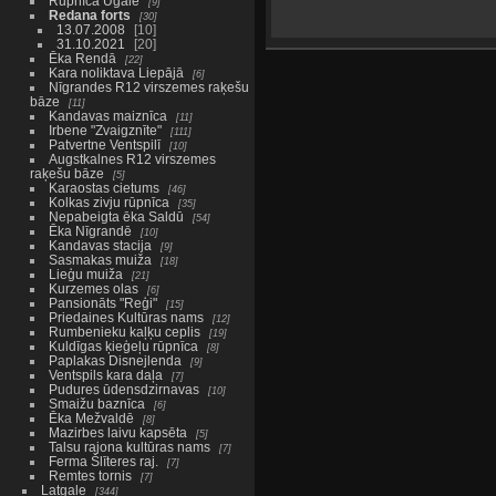
Rūpnīca Ugālē
9
Redana forts
30
13.07.2008
10
31.10.2021
20
Ēka Rendā
22
Kara noliktava Liepājā
6
Nīgrandes R12 virszemes raķešu
bāze
11
Kandavas maiznīca
11
Irbene "Zvaigznīte"
111
Patvertne Ventspilī
10
Augstkalnes R12 virszemes
raķešu bāze
5
Karaostas cietums
46
Kolkas zivju rūpnīca
35
Nepabeigta ēka Saldū
54
Ēka Nīgrandē
10
Kandavas stacija
9
Sasmakas muiža
18
Lieģu muiža
21
Kurzemes olas
6
Pansionāts "Reģi"
15
Priedaines Kultūras nams
12
Rumbenieku kaļķu ceplis
19
Kuldīgas ķieģeļu rūpnīca
8
Paplakas Disnejlenda
9
Ventspils kara daļa
7
Pudures ūdensdzirnavas
10
Smaižu baznīca
6
Ēka Mežvaldē
8
Mazirbes laivu kapsēta
5
Talsu rajona kultūras nams
7
Ferma Šlīteres raj.
7
Remtes tornis
7
Latgale
344