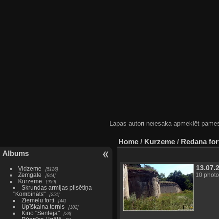
Lapas autori neiesaka apmeklēt pamestas
Home
/
Kurzeme
/
Redana for
Albums
13.07.
Vidzeme
5126
Zemgale
10 photo
944
Kurzeme
959
Skrundas armijas pilsētiņa
"Kombināts"
251
Ziemeļu forti
44
Upīškalna tornis
102
Kino "Senleja"
28