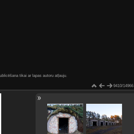
blicēšana tikai ar lapas autoru atļauju.
9410/14966