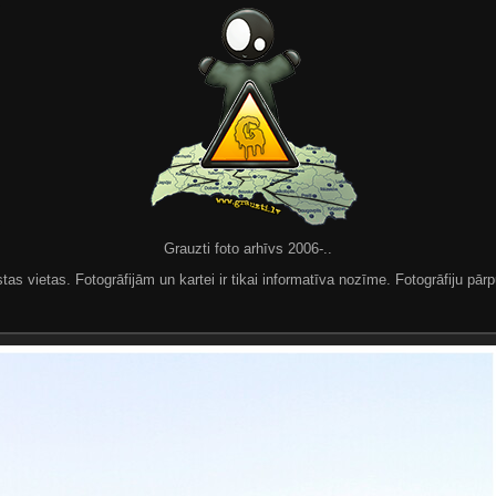
Grauzti foto arhīvs 2006-..
 vietas. Fotogrāfijām un kartei ir tikai informatīva nozīme. Fotogrāfiju pārpu