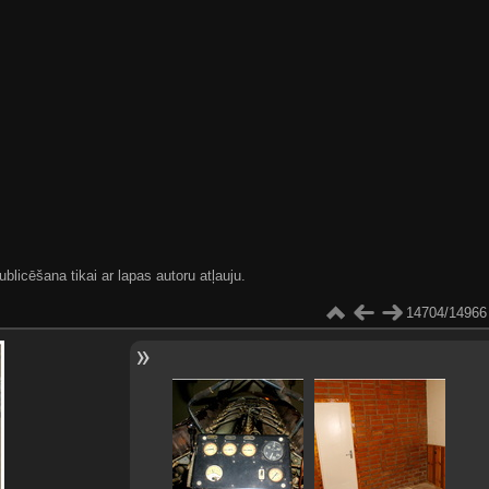
blicēšana tikai ar lapas autoru atļauju.
14704/14966