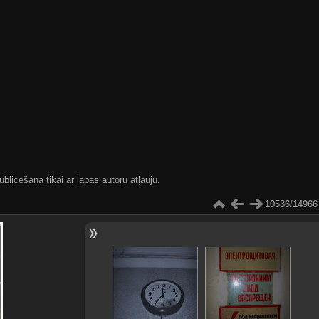
blicēšana tikai ar lapas autoru atļauju.
10536/14966