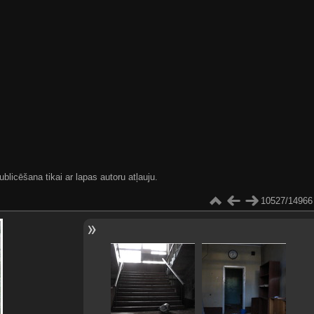
blicēšana tikai ar lapas autoru atļauju.
10527/14966