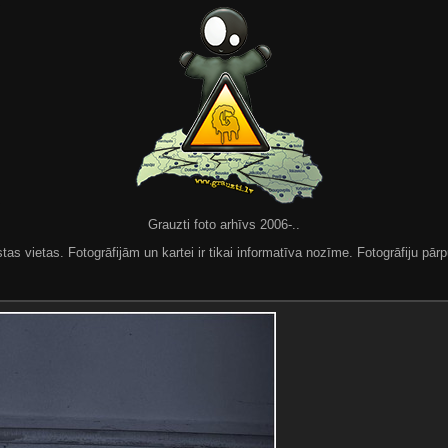
Grauzti foto arhīvs 2006-..
 vietas. Fotogrāfijām un kartei ir tikai informatīva nozīme. Fotogrāfiju pārpu