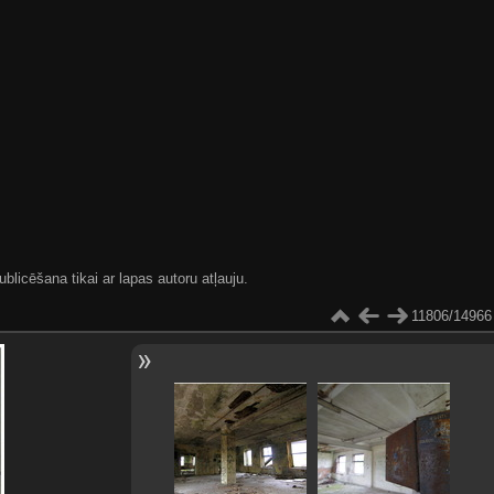
blicēšana tikai ar lapas autoru atļauju.
11806/14966