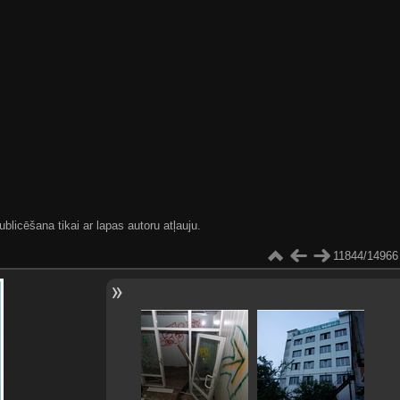
blicēšana tikai ar lapas autoru atļauju.
11844/14966