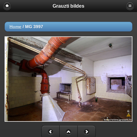
Grauzti bildes
Home
/
MG 3997