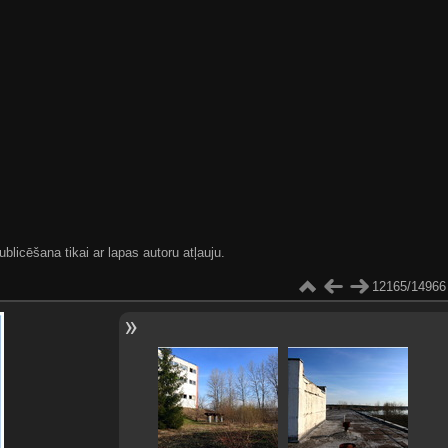
blicēšana tikai ar lapas autoru atļauju.
12165/14966