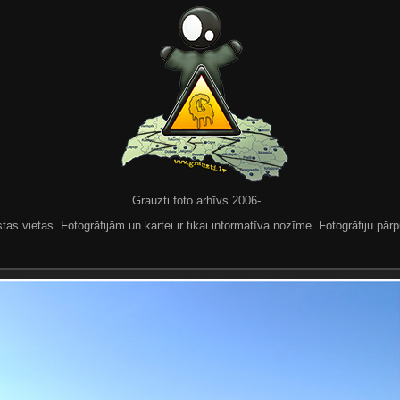
Grauzti foto arhīvs 2006-..
 vietas. Fotogrāfijām un kartei ir tikai informatīva nozīme. Fotogrāfiju pārpu