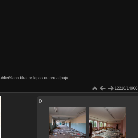
blicēšana tikai ar lapas autoru atļauju.
12218/14966