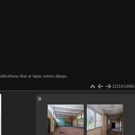
blicēšana tikai ar lapas autoru atļauju.
12214/14966