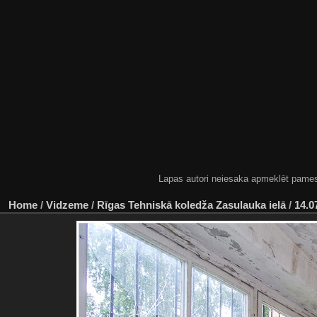
Lapas autori neiesaka apmeklēt pamestas
Home
/
Vidzeme
/
Rīgas Tehniskā koledža Zasulauka ielā
/
14.0