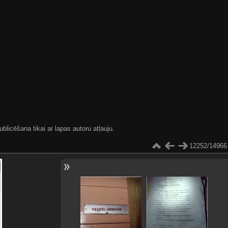
blicēšana tikai ar lapas autoru atļauju.
12252/14966