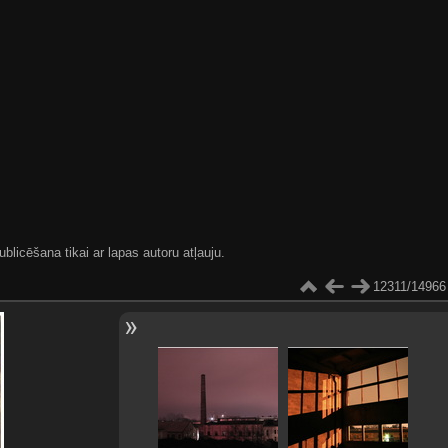
blicēšana tikai ar lapas autoru atļauju.
12311/14966