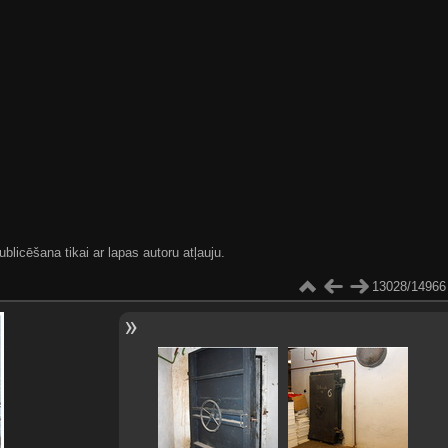
blicēšana tikai ar lapas autoru atļauju.
13028/14966