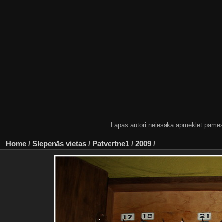
Lapas autori neiesaka apmeklēt pamestas
Home
/
Slepenās vietas
/
Patvertne1
/
2009
/