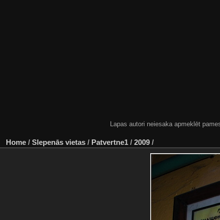
Lapas autori neiesaka apmeklēt pamestas
Home
/
Slepenās vietas
/
Patvertne1
/
2009
/