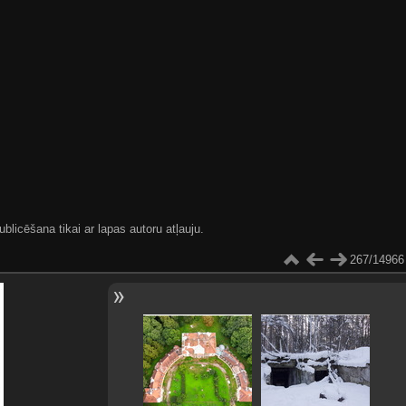
blicēšana tikai ar lapas autoru atļauju.
267/14966