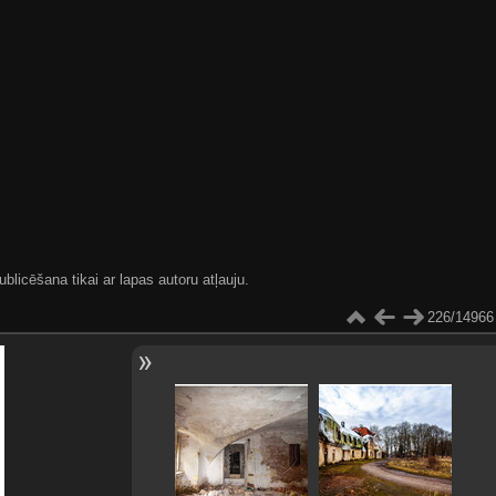
blicēšana tikai ar lapas autoru atļauju.
226/14966