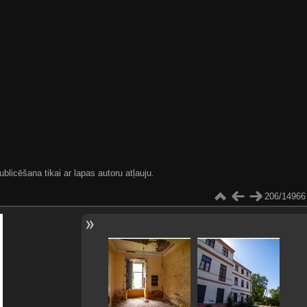
blicēšana tikai ar lapas autoru atļauju.
206/14966