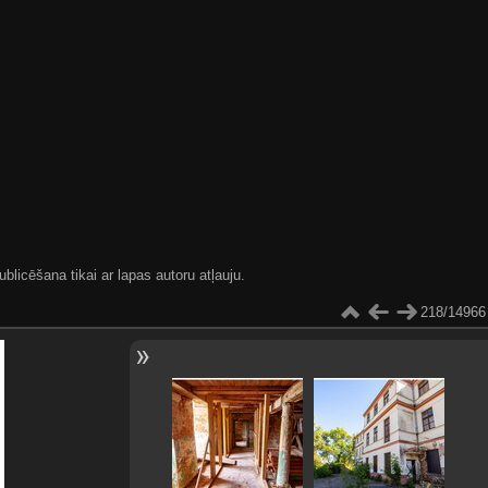
blicēšana tikai ar lapas autoru atļauju.
218/14966