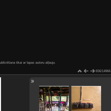
blicēšana tikai ar lapas autoru atļauju.
656/14966