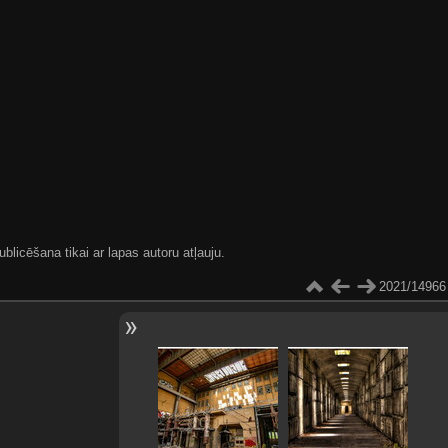
blicēšana tikai ar lapas autoru atļauju.
2021/14966