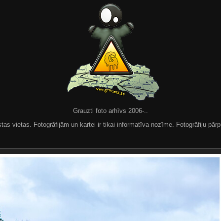
Grauzti foto arhīvs 2006-..
 vietas. Fotogrāfijām un kartei ir tikai informatīva nozīme. Fotogrāfiju pārpu