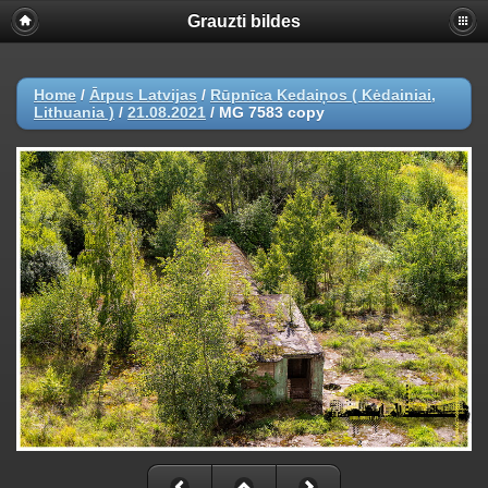
Grauzti bildes
Home
/
Ārpus Latvijas
/
Rūpnīca Kedaiņos ( Kėdainiai,
Lithuania )
/
21.08.2021
/
MG 7583 copy