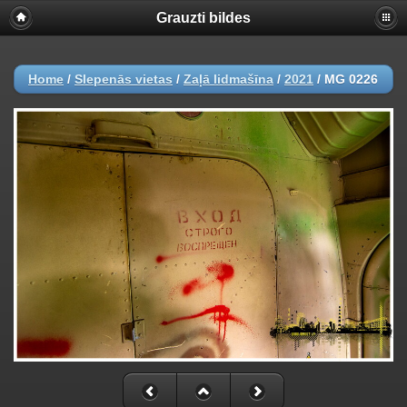
Grauzti bildes
Home
/
Slepenās vietas
/
Zaļā lidmašīna
/
2021
/
MG 0226