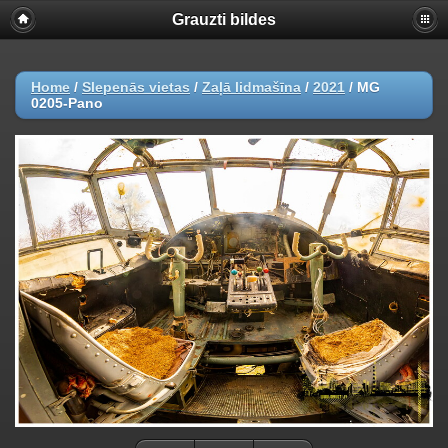
Grauzti bildes
Home
/
Slepenās vietas
/
Zaļā lidmašīna
/
2021
/
MG
0205-Pano